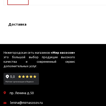
ГВС и повышения
давления
Циркуляционные
насосы фланцевые
Доставка
Циркуляционные
насосы (сухой ротор)
Насосы для повышения
давления
Рециркуляционные
Нижегородская сеть магазинов
«Мир насосов»
насосы для ГВС
это большой выбор продукции высокого
качества и современный сервис
Циркуляционные
дополнительных услуг.
насосы резьбовые
Колодезные насосы
Насосы для фонтана и
бассейна
пр. Ленина д.50
Фонтанные насосы
lenina@mirnasosov.ru
Насосы и оборудование