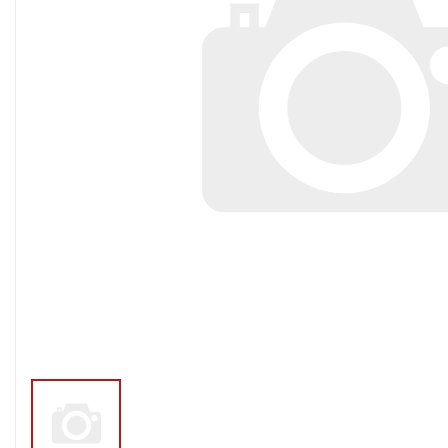
Тросы,кабе
Насосные станции
Трубы и шл
Скважинные
центробежные насосы
Фитинги ПН
Насосы бытовые (1-
ПНД
фазные)
ПНД Джи
Насосы промышленные
Фитинги 
(3х-фазные)
Фурнитура,
Вибрационные насосы
прокладки
Винтовые насосы
Дренаж и канализация
Шламовые насосы
Дренажные насосы
Канализационные
установки
Фекальные насосы
Насосы для циркуляции,