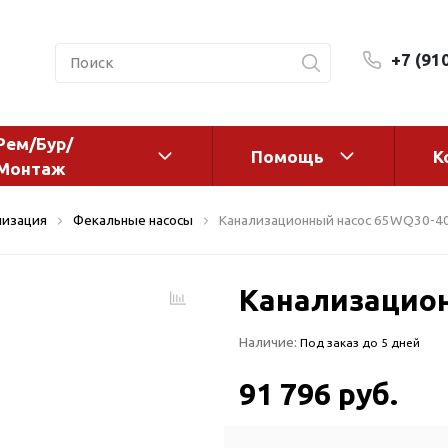
+7 (91
Рем/Бур/
Помощь
К
Монтаж
 оборудование и
Фильтры и сменные эл
лизация
Фекальные насосы
Канализационный насос 65WQ30-40
а
Системы очистки воды
Комплектующие
Канализацион
авления
Реагенты
 для систем
Фильтрующие среды
Наличие:
Под заказ до 5 дней
ения
Системы фильтрации
BWT
дранты
91 796 руб.
Магистральные фильтр
 адаптеры
Гейзер