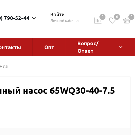
Войти
0
0
0
0) 790-52-44
Личный кабинет
Вопрос/
онтакты
Опт
Ответ
ементы
Электрокотлы. Водонагреватели.
-7.5
Стабилизаторы
Водонагреватели
ный насос 65WQ30-40-7.5
Электрокотлы
ы