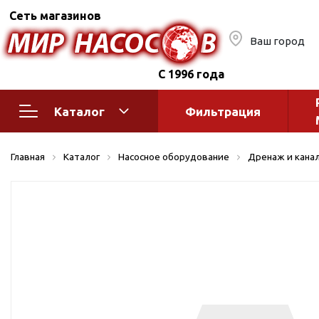
Сеть магазинов
Ваш город
С 1996 года
Каталог
Фильтрация
Насосное оборудование
Монтажное
Главная
Каталог
Насосное оборудование
Дренаж и кана
автоматик
Поверхностные насосы
Полив
Бытовые
Шкафы упр
Горизонтальные
многоступенчатые
Автоматика
Вертикальные
водоснабж
многоступенчатые
Краны и ги
Консольно-
Оголовки и
моноблочные