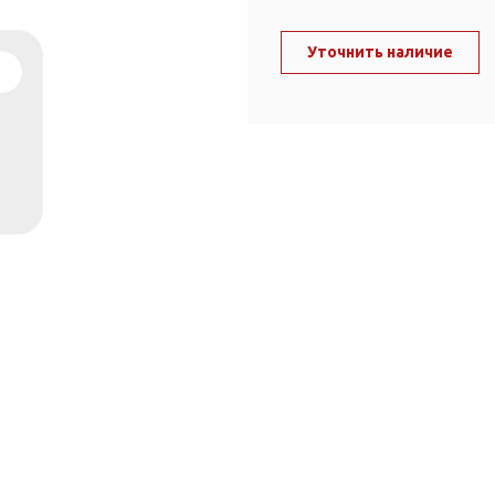
ль и крепеж
Комплектующие
анги
Уточнить наличие
Корпус фильтра
Д и PPR
Сменные элементы
Стационарные фильтры
лекс
Комплекты картриджей
для PPR-труб
Комплетующие
 герметики,
Питьевые системы
очистки
Фильтры-кувшины
Кувшины
Сменные элементы