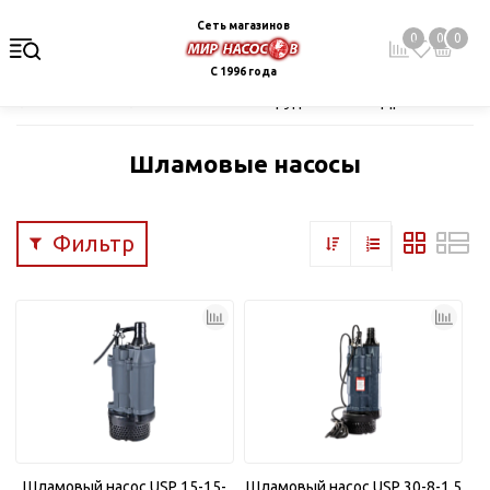
Сеть магазинов
0
0
0
С 1996 года
Главная
Каталог
Насосное оборудование
Дренаж и кана
Шламовые насосы
Фильтр
Шламовый насос USP 15-15-
Шламовый насос USP 30-8-1,5