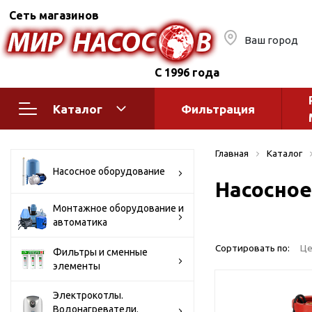
Сеть магазинов
Ваш город
С 1996 года
Каталог
Фильтрация
Насосное оборудование
Монтажное
Главная
Каталог
автоматик
Поверхностные насосы
Насосное оборудование
Насосное
Полив
Бытовые
Шкафы упр
Горизонтальные
Монтажное оборудование и
автоматика
многоступенчатые
Автоматика
Вертикальные
водоснабж
Сортировать по:
Це
Фильтры и сменные
многоступенчатые
элементы
Краны и ги
Консольно-
Оголовки и
моноблочные
Электрокотлы.
Водонагреватели.