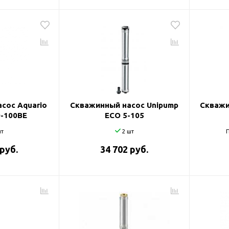
сос Aquario
Скважинный насос Unipump
Скважи
0-100BE
ECO 5-105
т
2 шт
П
 руб.
34 702 руб.
оры