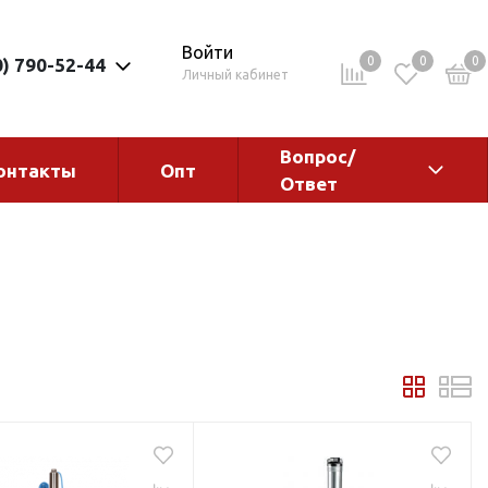
Войти
0
0
0
0) 790-52-44
Личный кабинет
Вопрос/
онтакты
Опт
Ответ
ементы
Электрокотлы. Водонагреватели.
Стабилизаторы
Водонагреватели
Электрокотлы
ы