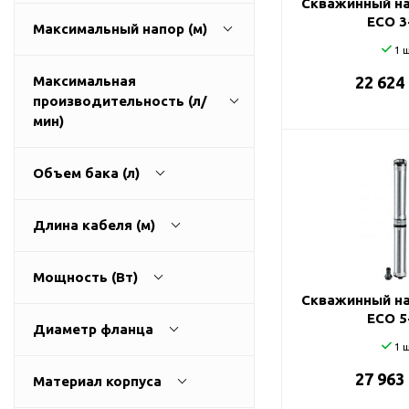
Скважинный на
ГВС и повышения
ECO 3
Максимальный напор (м)
давления
1 ш
Циркуляционные
насосы фланцевые
Максимальная
22 624
производительность (л/
Циркуляционные
1
270
мин)
насосы (сухой ротор)
Насосы для повышения
давления
Объем бака (л)
Рециркуляционные
9
3200
насосы для ГВС
Длина кабеля (м)
Циркуляционные
0
500
насосы резьбовые
Мощность (Вт)
Колодезные насосы
Скважинный на
0
100
ECO 5
Насосы для фонтана и
Диаметр фланца
бассейна
1 ш
25
0
11000
Фонтанные насосы
27 963
Материал корпуса
32
Насосы и оборудование