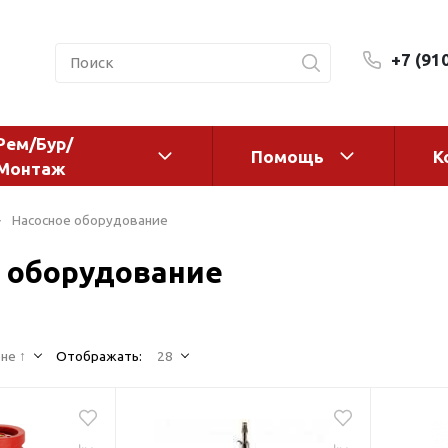
+7 (91
Рем/Бур/
Помощь
К
Монтаж
 оборудование и
Фильтры и сменные эл
Насосное оборудование
а
Системы очистки воды
 оборудование
Комплектующие
авления
Реагенты
 для систем
Фильтрующие среды
ения
не ↑
Отображать:
28
Системы фильтрации
BWT
дранты
Магистральные фильтр
 адаптеры
Гейзер