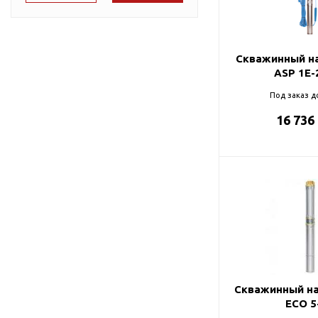
Подшипник
Насосы для перекачки
87
DAB
масел
90
Jemix
Скважинный на
91
Джилекс
ASP 1E-
95
Под заказ д
16 736
98
99
Скважинный на
ECO 5