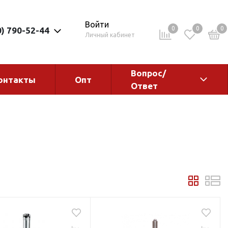
Войти
0
0
0
0) 790-52-44
Личный кабинет
Вопрос/
онтакты
Опт
Ответ
ементы
Электрокотлы. Водонагреватели.
Стабилизаторы
Водонагреватели
Электрокотлы
ы