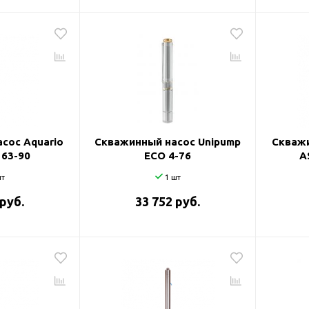
сос Aquario
Скважинный насос Unipump
Скважи
 63-90
ECO 4-76
A
т
1 шт
 руб.
33 752 руб.
оры