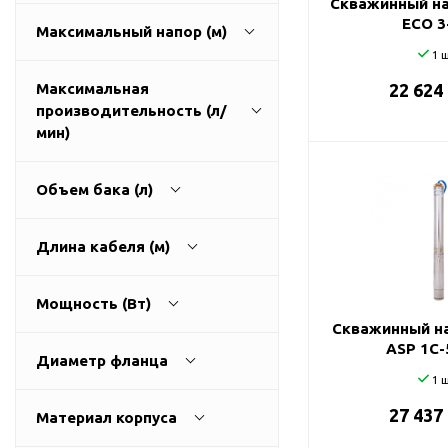
Скважинный на
ГВС и повышения
ECO 3
Максимальный напор (м)
давления
1 ш
Циркуляционные
насосы фланцевые
Максимальная
22 624
производительность (л/
Циркуляционные
1
270
мин)
насосы (сухой ротор)
Насосы для повышения
давления
Объем бака (л)
Рециркуляционные
9
3200
насосы для ГВС
Длина кабеля (м)
Циркуляционные
0
500
насосы резьбовые
Мощность (Вт)
Колодезные насосы
Скважинный на
0
100
ASP 1С-
Насосы для фонтана и
Диаметр фланца
бассейна
1 ш
25
0
11000
Фонтанные насосы
27 437
Материал корпуса
32
Насосы и оборудование