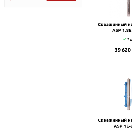
Подшипник
Насосы для перекачки
78
DAB
масел
87
Jemix
Скважинный на
91
Джилекс
ASP 1.8E
95
7 ш
39 620
98
99
Скважинный на
ASP 1E-