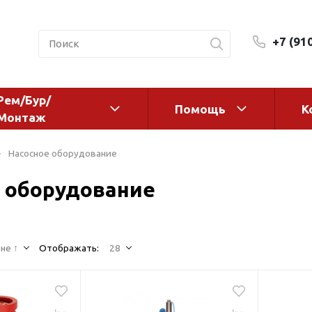
+7 (91
Рем/Бур/
Помощь
К
Монтаж
 оборудование и
Фильтры и сменные эл
Насосное оборудование
а
Системы очистки воды
 оборудование
Комплектующие
авления
Реагенты
 для систем
Фильтрующие среды
ения
не ↑
Отображать:
28
Системы фильтрации
BWT
дранты
Магистральные фильтр
 адаптеры
Гейзер