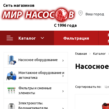
Сеть магазинов
Ваш город
С 1996 года
Каталог
Фильтрация
Насосное оборудование
Монтажное
Главная
Каталог
автоматик
Поверхностные насосы
Насосное оборудование
Насосное
Полив
Бытовые
Шкафы упр
Горизонтальные
Монтажное оборудование и
автоматика
многоступенчатые
Автоматика
Вертикальные
водоснабж
Сортировать по:
Це
Фильтры и сменные
многоступенчатые
элементы
Краны и ги
Консольно-
Оголовки и
моноблочные
Электрокотлы.
Водонагреватели.