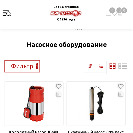
Сеть магазинов
0
0
0
С 1996 года
Главная
Каталог
Насосное оборудование
Насосное оборудование
Фильтр
1
Колодезный насос JEMIX
Скважинный насос Джилекс