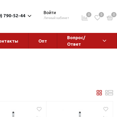
Войти
0
0
0
0) 790-52-44
Личный кабинет
Вопрос/
онтакты
Опт
Ответ
ементы
Электрокотлы. Водонагреватели.
Стабилизаторы
Водонагреватели
Электрокотлы
ы