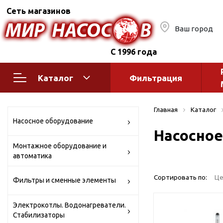
Сеть магазинов
Ваш город
С 1996 года
Каталог
Фильтрация
Насосное оборудование
Монтажное
Главная
Каталог
автоматик
Поверхностные насосы
Насосное оборудование
Насосное
Полив
Бытовые
Монтажное оборудование и
Шкафы упр
Горизонтальные
автоматика
многоступенчатые
Автоматика
Вертикальные
водоснабж
Сортировать по:
Це
Фильтры и сменные элементы
многоступенчатые
Краны и ги
Консольно-
Электрокотлы. Водонагреватели.
Оголовки и
моноблочные
Стабилизаторы