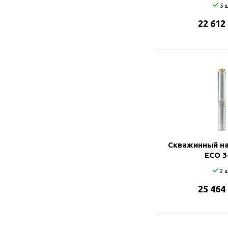
5 ш
22 612
Скважинный на
ECO 3
2 ш
25 464