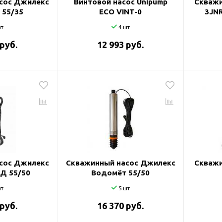
сос Джилекс
Винтовой насос Unipump
Скважи
 55/35
ECO VINT-0
3JNR
т
4 шт
 руб.
12 993 руб.
сос Джилекс
Скважинный насос Джилекс
Скважи
Д 55/50
Водомёт 55/50
т
5 шт
 руб.
16 370 руб.