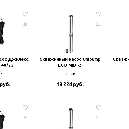
сос Джилекс
Скважинный насос Unipump
Скважи
 40/75
ECO MIDI-3
т
3 шт
 руб.
19 224 руб.
оры