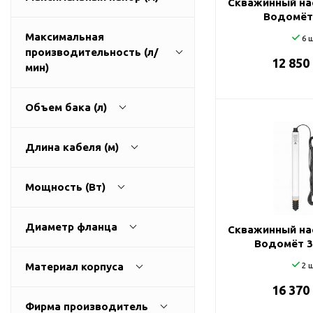
Скважинный на
ГВС и повышения
Водомёт
давления
Максимальная
6 ш
Циркуляционные
производительность (л/
насосы фланцевые
12 850
1
270
мин)
Циркуляционные
насосы (сухой ротор)
Объем бака (л)
Насосы для повышения
давления
9
3200
Длина кабеля (м)
Рециркуляционные
насосы для ГВС
0
500
Мощность (Вт)
Циркуляционные
насосы резьбовые
0
100
Колодезные насосы
Диаметр фланца
Скважинный на
Водомёт 3
Насосы для фонтана и
25
0
11000
бассейна
Материал корпуса
2 ш
32
Фонтанные насосы
16 370
алюминий
40
Фирма производитель
Насосы и оборудование