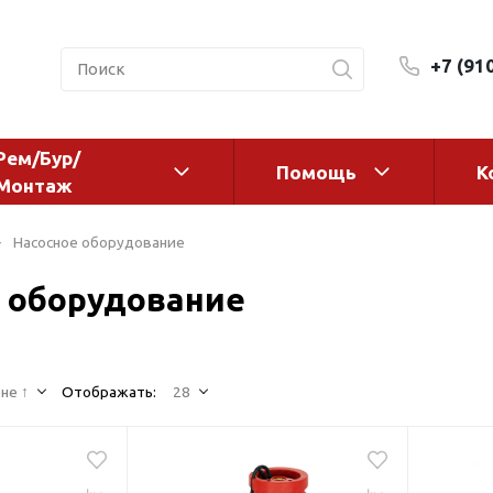
+7 (91
Рем/Бур/
Помощь
К
Монтаж
 оборудование и
Фильтры и сменные эл
Насосное оборудование
а
Системы очистки воды
 оборудование
Комплектующие
авления
Реагенты
 для систем
Фильтрующие среды
ения
не ↑
Отображать:
28
Системы фильтрации
BWT
дранты
Магистральные фильтр
 адаптеры
Гейзер