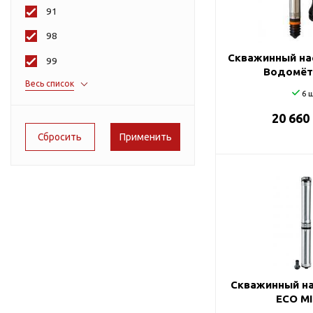
Подшипник
Насосы для перекачки
91
DAB
масел
98
Jemix
Скважинный на
99
Джилекс
Водомёт
Весь список
75
6 ш
95
20 660
Скважинный на
ECO MI