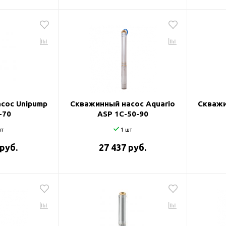
сос Unipump
Скважинный насос Aquario
Скважи
-70
ASP 1С-50-90
т
1 шт
 руб.
27 437 руб.
оры