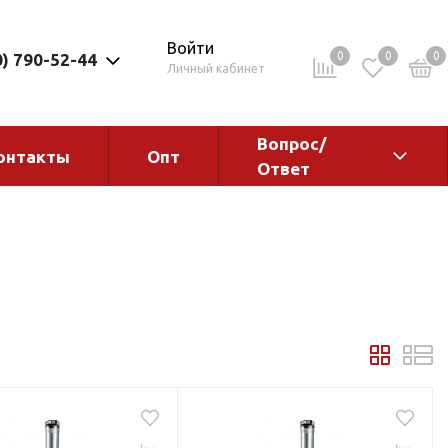
Войти
0
0
0
0) 790-52-44
Личный кабинет
Вопрос/
онтакты
Опт
Ответ
ементы
Электрокотлы. Водонагреватели.
Стабилизаторы
Водонагреватели
Электрокотлы
ы