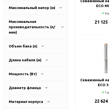
Скважинный на
ГВС и повышения
ECO MI
Максимальный напор (м)
давления
4 ш
Циркуляционные
насосы фланцевые
Максимальная
21 125
производительность (л/
Циркуляционные
1
270
мин)
насосы (сухой ротор)
Насосы для повышения
давления
Объем бака (л)
Рециркуляционные
9
3200
насосы для ГВС
Длина кабеля (м)
Циркуляционные
0
500
насосы резьбовые
Мощность (Вт)
Колодезные насосы
Скважинный на
0
100
ECO 3
Насосы для фонтана и
Диаметр фланца
бассейна
1 ш
25
0
11000
Фонтанные насосы
22 624
Материал корпуса
32
Насосы и оборудование