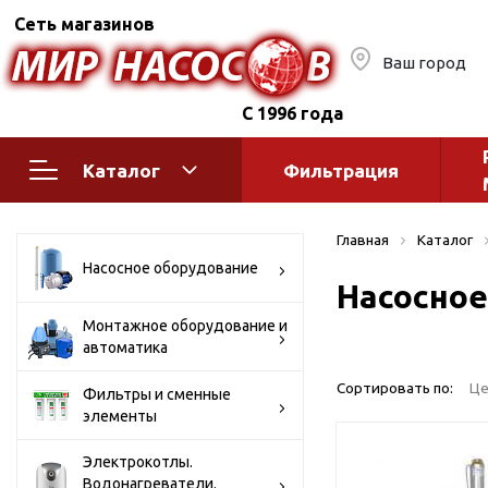
Сеть магазинов
Ваш город
С 1996 года
Каталог
Фильтрация
Насосное оборудование
Монтажное
Главная
Каталог
автоматик
Поверхностные насосы
Насосное оборудование
Насосное
Полив
Бытовые
Шкафы упр
Горизонтальные
Монтажное оборудование и
автоматика
многоступенчатые
Автоматика
Вертикальные
водоснабж
Сортировать по:
Це
Фильтры и сменные
многоступенчатые
элементы
Краны и ги
Консольно-
Оголовки и
моноблочные
Электрокотлы.
Водонагреватели.