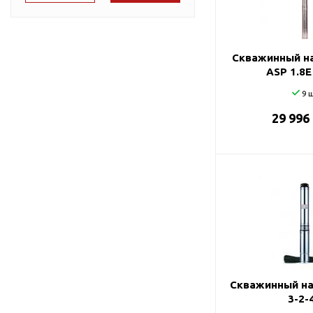
Подшипник
Насосы для перекачки
75
DAB
масел
78
Jemix
Скважинный на
87
Джилекс
ASP 1.8Е
95
9 ш
29 996
98
99
Скважинный на
3-2-