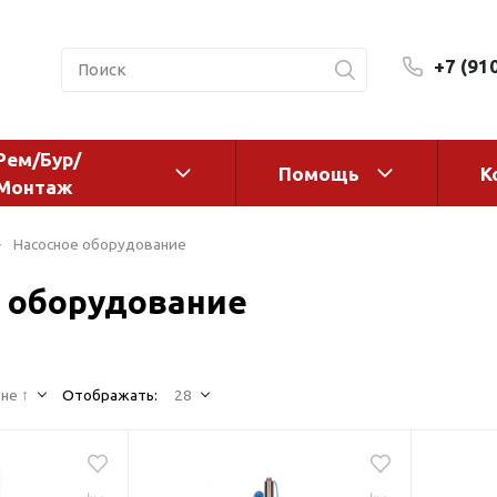
+7 (91
Рем/Бур/
Помощь
К
Монтаж
 оборудование и
Фильтры и сменные эл
Насосное оборудование
а
Системы очистки воды
 оборудование
Комплектующие
авления
Реагенты
 для систем
Фильтрующие среды
ения
не ↑
Отображать:
28
Системы фильтрации
BWT
дранты
Магистральные фильтр
 адаптеры
Гейзер