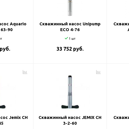
и
сос Aquario
Скважинный насос Unipump
Скважи
 63-90
ECO 4-76
т
1 шт
 руб.
33 752 руб.
сос Jemix CH
Скважинный насос JEMIX CH
Скважи
45
3-2-60