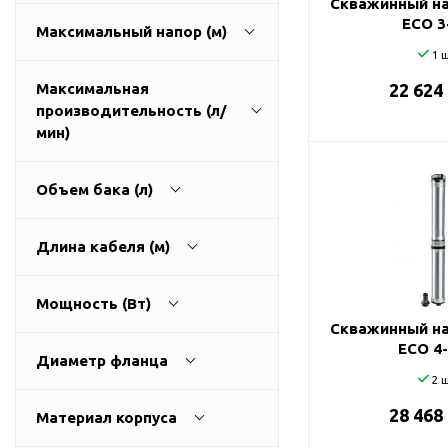
Скважинный на
ГВС и повышения
ECO 3
Максимальный напор (м)
давления
1 ш
Циркуляционные
насосы фланцевые
Максимальная
22 624
производительность (л/
Циркуляционные
1
270
мин)
насосы (сухой ротор)
Насосы для повышения
давления
Объем бака (л)
Рециркуляционные
9
3200
насосы для ГВС
Длина кабеля (м)
Циркуляционные
0
500
насосы резьбовые
Мощность (Вт)
Колодезные насосы
Скважинный на
0
100
ECO 4
Насосы для фонтана и
Диаметр фланца
бассейна
2 ш
25
0
11000
Фонтанные насосы
28 468
Материал корпуса
32
Насосы и оборудование