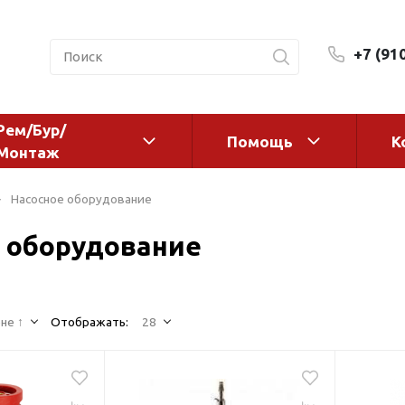
+7 (91
Рем/Бур/
Помощь
К
Монтаж
 оборудование и
Фильтры и сменные эл
Насосное оборудование
а
Системы очистки воды
 оборудование
Комплектующие
авления
Реагенты
 для систем
Фильтрующие среды
ения
не ↑
Отображать:
28
Системы фильтрации
BWT
дранты
Магистральные фильтр
 адаптеры
Гейзер