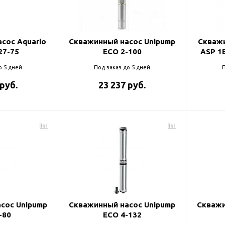
и
сос Aquario
Скважинный насос Unipump
Скважи
27-75
ECO 2-100
ASP 1
о 5 дней
Под заказ до 5 дней
П
 руб.
23 237 руб.
сос Unipump
Скважинный насос Unipump
Скважи
-80
ECO 4-132