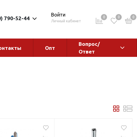
Войти
0
0
0
0) 790-52-44
Личный кабинет
Вопрос/
онтакты
Опт
Ответ
ементы
Электрокотлы. Водонагреватели.
Стабилизаторы
Водонагреватели
Электрокотлы
ы