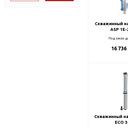
Подшипник
Насосы для перекачки
78
DAB
масел
90
Jemix
Скважинный на
91
Джилекс
ASP 1E-
95
Под заказ д
16 736
98
99
Скважинный на
ECO 3