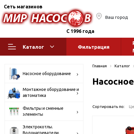
Сеть магазинов
Ваш город
С 1996 года
Каталог
Фильтрация
Насосное оборудование
Монтажное
Главная
Каталог
автоматик
Поверхностные насосы
Насосное оборудование
Насосное
Полив
Бытовые
Шкафы упр
Горизонтальные
Монтажное оборудование и
автоматика
многоступенчатые
Автоматика
Вертикальные
водоснабж
Сортировать по:
Це
Фильтры и сменные
многоступенчатые
элементы
Краны и ги
Консольно-
Оголовки и
моноблочные
Электрокотлы.
Водонагреватели.