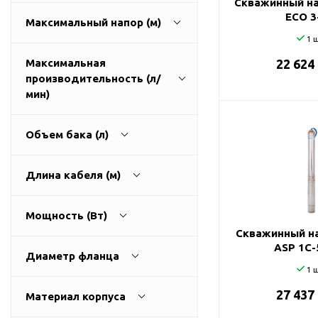
Скважинный на
ГВС и повышения
ECO 3
Максимальный напор (м)
давления
1 ш
Циркуляционные
насосы фланцевые
Максимальная
22 624
производительность (л/
Циркуляционные
1
270
мин)
насосы (сухой ротор)
Насосы для повышения
давления
Объем бака (л)
Рециркуляционные
9
3200
насосы для ГВС
Длина кабеля (м)
Циркуляционные
0
500
насосы резьбовые
Мощность (Вт)
Колодезные насосы
Скважинный на
0
100
ASP 1С-
Насосы для фонтана и
Диаметр фланца
бассейна
1 ш
25
0
11000
Фонтанные насосы
27 437
Материал корпуса
32
Насосы и оборудование