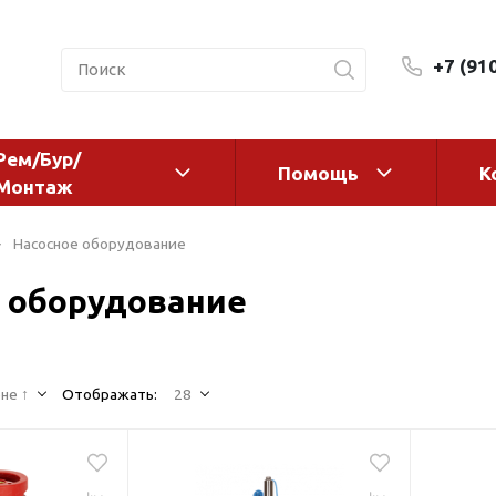
+7 (91
Рем/Бур/
Помощь
К
Монтаж
 оборудование и
Фильтры и сменные эл
Насосное оборудование
а
Системы очистки воды
 оборудование
Комплектующие
авления
Реагенты
 для систем
Фильтрующие среды
ения
не ↑
Отображать:
28
Системы фильтрации
BWT
дранты
Магистральные фильтр
 адаптеры
Гейзер