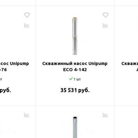
сос Unipump
Скважинный насос Unipump
Скважи
-76
ECO 4-142
т
1 шт
 руб.
35 531 руб.
оры