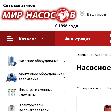
Сеть магазинов
Ваш город
С 1996 года
Каталог
Фильтрация
Насосное оборудование
Монтажное
Главная
Каталог
автоматик
Поверхностные насосы
Насосное оборудование
Насосное
Полив
Бытовые
Шкафы упр
Горизонтальные
Монтажное оборудование и
автоматика
многоступенчатые
Автоматика
Вертикальные
водоснабж
Сортировать по:
Це
Фильтры и сменные
многоступенчатые
элементы
Краны и ги
Консольно-
Оголовки и
моноблочные
Электрокотлы.
Водонагреватели.