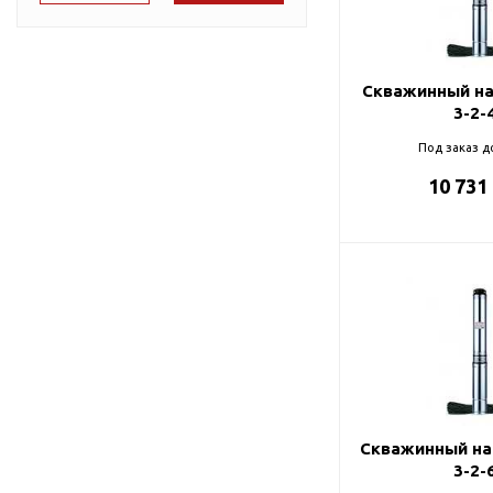
Подшипник
Насосы для перекачки
75
DAB
масел
78
Jemix
Скважинный на
91
Джилекс
3-2-
95
Под заказ д
10 731
98
99
Скважинный на
3-2-