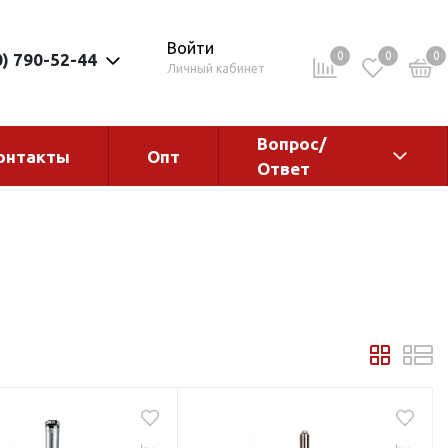
Войти
0
0
0
0) 790-52-44
Личный кабинет
Вопрос/
онтакты
Опт
Ответ
ементы
Электрокотлы. Водонагреватели.
Стабилизаторы
Водонагреватели
Электрокотлы
ы