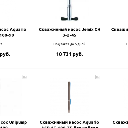
и
сос Aquario
Скважинный насос Jemix CH
Скважи
-100-90
3-2-45
т
Под заказ до 5 дней
П
 руб.
10 731 руб.
сос Unipump
Скважинный насос Aquario
Скважи
-100
ASP 1E-100-75 без кабеля