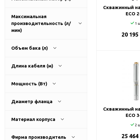
ГВС и повышения
Скважинный на
давления
ECO 2
Максимальная
Циркуляционные
производительность (л/
1 ш
насосы фланцевые
1
270
мин)
20 195
Циркуляционные
насосы (сухой ротор)
Объем бака (л)
Насосы для повышения
давления
9
3200
Длина кабеля (м)
Рециркуляционные
насосы для ГВС
0
500
Мощность (Вт)
Циркуляционные
насосы резьбовые
0
100
Колодезные насосы
Диаметр фланца
Скважинный на
Насосы для фонтана и
25
0
11000
ECO 3
бассейна
Материал корпуса
32
2 ш
Фонтанные насосы
алюминий
25 464
40
Фирма производитель
Насосы и оборудование