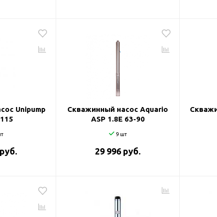
сос Unipump
Скважинный насос Aquario
Скважи
-115
ASP 1.8Е 63-90
т
9 шт
 руб.
29 996 руб.
оры