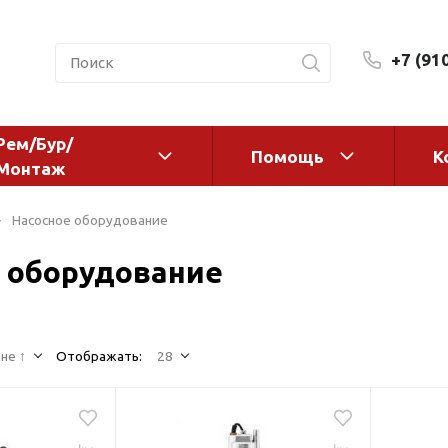
+7 (91
Рем/Бур/
Помощь
К
Монтаж
 оборудование и
Фильтры и сменные эл
Насосное оборудование
а
Системы очистки воды
 оборудование
Комплектующие
авления
Реагенты
 для систем
Фильтрующие среды
ения
не ↑
Отображать:
28
Системы фильтрации
BWT
дранты
Магистральные фильтр
 адаптеры
Гейзер