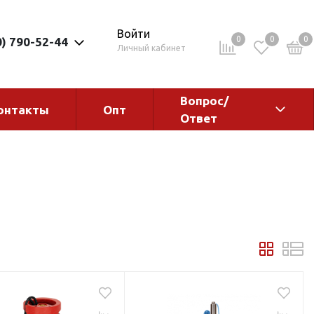
Войти
0
0
0
0) 790-52-44
Личный кабинет
Вопрос/
онтакты
Опт
Ответ
ементы
Электрокотлы. Водонагреватели.
Стабилизаторы
Водонагреватели
Электрокотлы
ы