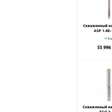
Подшипник
Насосы для перекачки
78
DAB
масел
87
Jemix
91
Джилекс
Скважинный на
ASP 1.8E
98
6 ш
99
55 996
Скважинный на
ECO 2