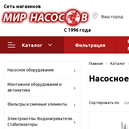
Сеть магазинов
Ваш город
С 1996 года
Каталог
Фильтрация
Насосное оборудование
Монтажное
Главная
Каталог
автоматик
Поверхностные насосы
Насосное оборудование
Насосное
Полив
Бытовые
Монтажное оборудование и
Шкафы упр
Горизонтальные
автоматика
многоступенчатые
Автоматика
Вертикальные
водоснабж
Сортировать по:
Це
Фильтры и сменные элементы
многоступенчатые
Краны и ги
Консольно-
Электрокотлы. Водонагреватели.
Оголовки и
моноблочные
Стабилизаторы