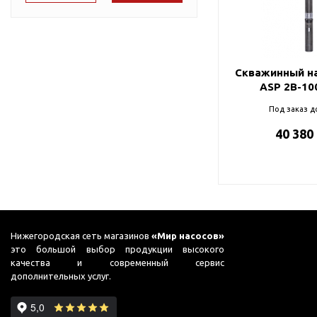
Подшипник
Насосы для перекачки
76
DAB
масел
87
Jemix
90
Джилекс
Скважинный на
ASP 2B-10
91
Под заказ д
98
40 380
99
Нижегородская сеть магазинов
«Мир насосов»
это большой выбор продукции высокого
качества и современный сервис
дополнительных услуг.