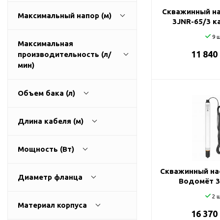
ГВС и повышения
Скважинный на
Максимальный напор (м)
давления
3JNR-65/3 к
Циркуляционные
9 ш
насосы фланцевые
Максимальная
11 840
производительность (л/
Циркуляционные
1
270
мин)
насосы (сухой ротор)
Насосы для повышения
давления
Объем бака (л)
Рециркуляционные
9
3200
насосы для ГВС
Длина кабеля (м)
Циркуляционные
0
500
насосы резьбовые
Мощность (Вт)
Колодезные насосы
0
100
Скважинный на
Насосы для фонтана и
Диаметр фланца
Водомёт 3
бассейна
25
0
11000
2 ш
Фонтанные насосы
Материал корпуса
16 370
32
Насосы и оборудование