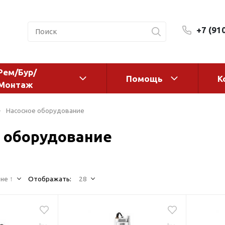
+7 (91
Рем/Бур/
Помощь
К
Монтаж
 оборудование и
Фильтры и сменные эл
Насосное оборудование
а
Системы очистки воды
 оборудование
Комплектующие
авления
Реагенты
 для систем
Фильтрующие среды
ения
не ↑
Отображать:
28
Системы фильтрации
BWT
дранты
Магистральные фильтр
 адаптеры
Гейзер