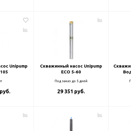
сос Unipump
Скважинный насос Unipump
Скважи
-105
ECO 5-60
Во
т
Под заказ до 5 дней
П
 руб.
29 351 руб.
оры