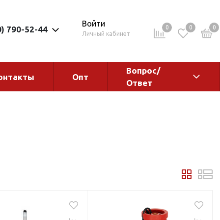
Войти
0
0
0
0) 790-52-44
Личный кабинет
Вопрос/
онтакты
Опт
Ответ
ементы
Электрокотлы. Водонагреватели.
Стабилизаторы
Водонагреватели
Электрокотлы
ы