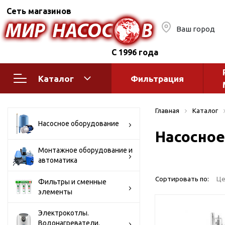
Сеть магазинов
Ваш город
С 1996 года
Каталог
Фильтрация
Насосное оборудование
Монтажное
Главная
Каталог
автоматик
Поверхностные насосы
Насосное оборудование
Насосное
Полив
Бытовые
Шкафы упр
Горизонтальные
Монтажное оборудование и
автоматика
многоступенчатые
Автоматика
Вертикальные
водоснабж
Сортировать по:
Це
Фильтры и сменные
многоступенчатые
элементы
Краны и ги
Консольно-
Оголовки и
моноблочные
Электрокотлы.
Водонагреватели.