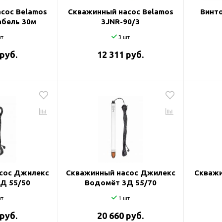
сос Belamos
Скважинный насос Belamos
Винто
абель 30м
3JNR-90/3
т
3 шт
 руб.
12 311 руб.
сос Джилекс
Скважинный насос Джилекс
Скважи
Д 55/50
Водомёт 3Д 55/70
т
1 шт
 руб.
20 660 руб.