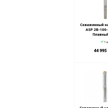
Подшипник
Насосы для перекачки
75
DAB
масел
78
Jemix
87
Джилекс
Скважинный на
ASP 2B-100-
90
Плавный
98
1 ш
44 995
Скважинный на