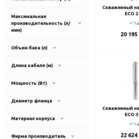
ГВС и повышения
Скважинный на
давления
ECO 2
Максимальная
Циркуляционные
производительность (л/
1 ш
насосы фланцевые
1
270
мин)
20 195
Циркуляционные
насосы (сухой ротор)
Объем бака (л)
Насосы для повышения
давления
9
3200
Длина кабеля (м)
Рециркуляционные
насосы для ГВС
0
500
Мощность (Вт)
Циркуляционные
насосы резьбовые
0
100
Колодезные насосы
Диаметр фланца
Скважинный на
Насосы для фонтана и
25
0
11000
ECO 3
бассейна
Материал корпуса
32
1 ш
Фонтанные насосы
алюминий
22 624
40
Фирма производитель
Насосы и оборудование