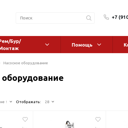
+7 (91
Рем/Бур/
Помощь
К
Монтаж
 оборудование и
Фильтры и сменные эл
Насосное оборудование
а
Системы очистки воды
 оборудование
Комплектующие
авления
Реагенты
 для систем
Фильтрующие среды
ения
не ↑
Отображать:
28
Системы фильтрации
BWT
дранты
Магистральные фильтр
 адаптеры
Гейзер