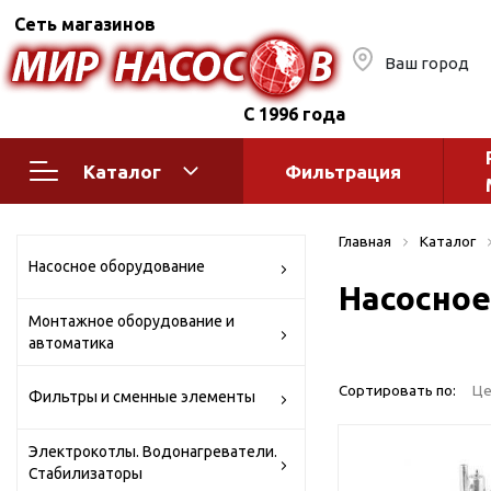
Сеть магазинов
Ваш город
С 1996 года
Каталог
Фильтрация
Насосное оборудование
Монтажное
Главная
Каталог
автоматик
Поверхностные насосы
Насосное оборудование
Насосное
Полив
Бытовые
Монтажное оборудование и
Шкафы упр
Горизонтальные
автоматика
многоступенчатые
Автоматика
Вертикальные
водоснабж
Сортировать по:
Це
Фильтры и сменные элементы
многоступенчатые
Краны и ги
Консольно-
Электрокотлы. Водонагреватели.
Оголовки и
моноблочные
Стабилизаторы