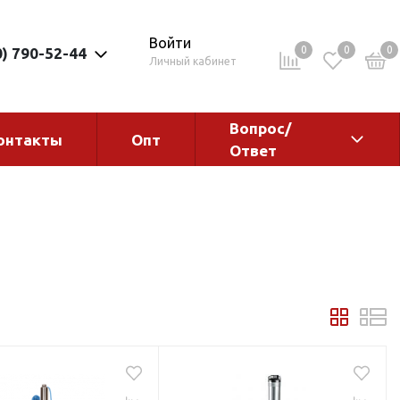
Войти
0
0
0
0) 790-52-44
Личный кабинет
Вопрос/
онтакты
Опт
Ответ
ементы
Электрокотлы. Водонагреватели.
Стабилизаторы
Водонагреватели
Электрокотлы
ы