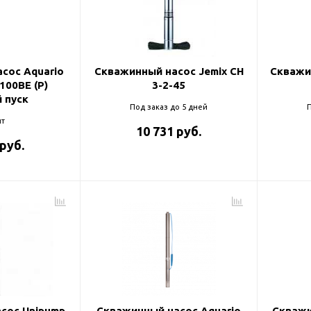
и
сос Aquario
Скважинный насос Jemix CH
Скважи
100BE (P)
3-2-45
 пуск
Под заказ до 5 дней
П
т
10 731 руб.
 руб.
сос Unipump
Скважинный насос Aquario
Скважи