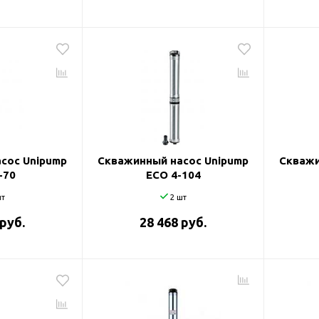
сос Unipump
Скважинный насос Unipump
Скважи
-70
ECO 4-104
т
2 шт
 руб.
28 468 руб.
оры