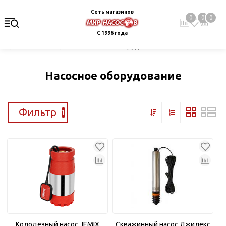
Сеть магазинов
0
0
0
С 1996 года
Главная
Каталог
Насосное оборудование
Насосное оборудование
Фильтр
1
Колодезный насос JEMIX
Скважинный насос Джилекс