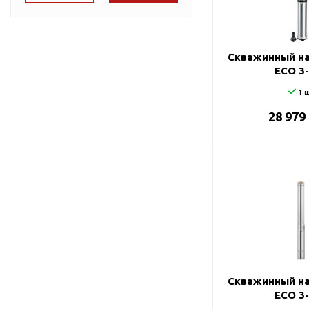
Подшипник
Насосы для перекачки
75
DAB
масел
78
Jemix
Скважинный на
87
Джилекс
ECO 3
91
1 ш
28 979
95
99
Скважинный на
ECO 3