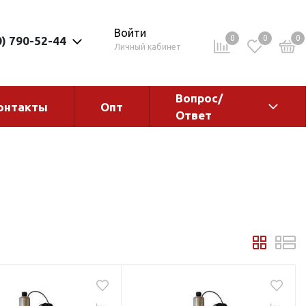
Войти
0
0
0
0) 790-52-44
Личный кабинет
Вопрос/
онтакты
Опт
Ответ
ементы
Электрокотлы. Водонагреватели.
Стабилизаторы
Водонагреватели
Электрокотлы
ы