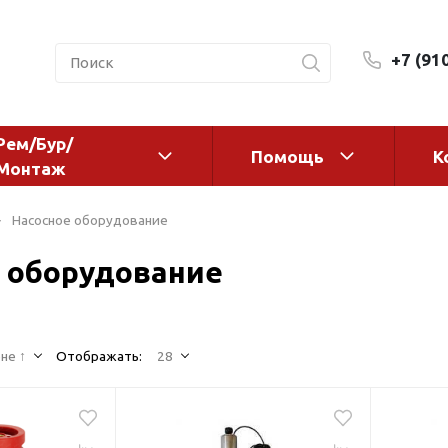
+7 (91
Рем/Бур/
Помощь
К
Монтаж
 оборудование и
Фильтры и сменные эл
Насосное оборудование
а
Системы очистки воды
 оборудование
Комплектующие
авления
Реагенты
 для систем
Фильтрующие среды
ения
не ↑
Отображать:
28
Системы фильтрации
BWT
дранты
Магистральные фильтр
 адаптеры
Гейзер