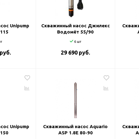
и
сос Unipump
Скважинный насос Джилекс
Скважи
-115
Водомёт 55/90
т
6 шт
 руб.
29 690 руб.
сос Unipump
Скважинный насос Aquario
Скважи
-150
ASP 1.8E 80-90
A