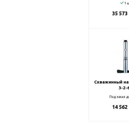
1 ш
35 573
Скважинный на
3-2-
Под заказ д
14 562