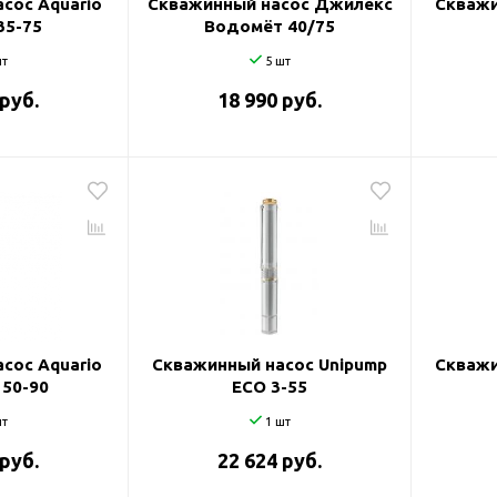
сос Aquario
Скважинный насос Джилекс
Скважи
35-75
Водомёт 40/75
т
5 шт
 руб.
18 990 руб.
сос Aquario
Скважинный насос Unipump
Скважи
 50-90
ECO 3-55
т
1 шт
 руб.
22 624 руб.