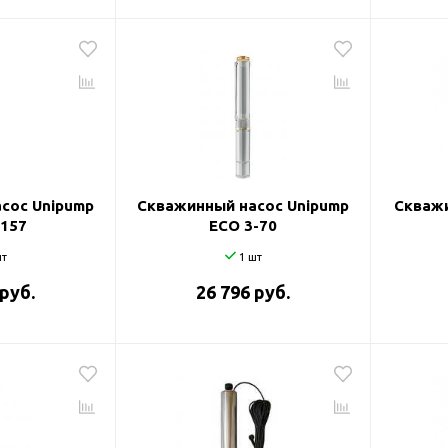
сос Unipump
Скважинный насос Unipump
Скважи
-157
ECO 3-70
т
1 шт
 руб.
26 796 руб.
оры