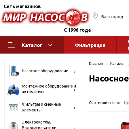
Сеть магазинов
Ваш город
С 1996 года
Каталог
Фильтрация
Насосное оборудование
Монтажное
Главная
Каталог
автоматик
Поверхностные насосы
Насосное оборудование
Насосное
Полив
Бытовые
Шкафы упр
Горизонтальные
Монтажное оборудование и
автоматика
многоступенчатые
Автоматика
Вертикальные
водоснабж
Сортировать по:
Це
Фильтры и сменные
многоступенчатые
элементы
Краны и ги
Консольно-
Оголовки и
моноблочные
Электрокотлы.
Водонагреватели.