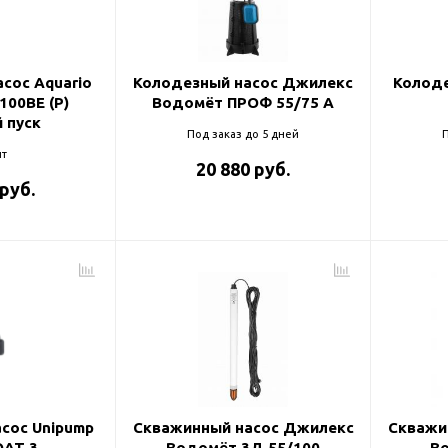
и
сос Aquario
Колодезный насос Джилекс
Колоде
100BE (P)
Водомёт ПРОФ 55/75 A
 пуск
Под заказ до 5 дней
П
т
20 880 руб.
 руб.
сос Unipump
Скважинный насос Джилекс
Скважи
OAT 3
Водомёт 3Д 55/100
В