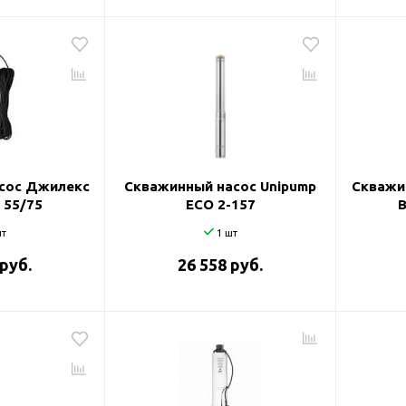
сос Джилекс
Скважинный насос Unipump
Скважи
 55/75
ECO 2-157
т
1 шт
 руб.
26 558 руб.
оры