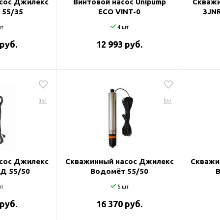
сос Джилекс
Винтовой насос Unipump
Скважи
 55/35
ECO VINT-0
3JNR
т
4 шт
 руб.
12 993 руб.
сос Джилекс
Скважинный насос Джилекс
Скважи
Д 55/50
Водомёт 55/50
т
5 шт
 руб.
16 370 руб.