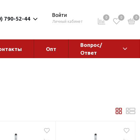
Войти
0
0
0
0) 790-52-44
Личный кабинет
Вопрос/
онтакты
Опт
Ответ
ементы
Электрокотлы. Водонагреватели.
Стабилизаторы
Водонагреватели
Электрокотлы
ы