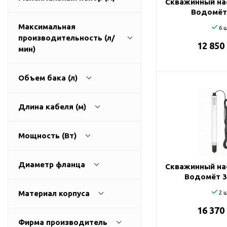
Скважинный на
ГВС и повышения
Водомёт
давления
Максимальная
6 ш
Циркуляционные
производительность (л/
насосы фланцевые
12 850
1
270
мин)
Циркуляционные
насосы (сухой ротор)
Объем бака (л)
Насосы для повышения
давления
9
3200
Длина кабеля (м)
Рециркуляционные
насосы для ГВС
0
500
Мощность (Вт)
Циркуляционные
насосы резьбовые
0
100
Колодезные насосы
Диаметр фланца
Скважинный на
Водомёт 3
Насосы для фонтана и
25
0
11000
бассейна
Материал корпуса
2 ш
32
Фонтанные насосы
16 370
алюминий
40
Фирма производитель
Насосы и оборудование