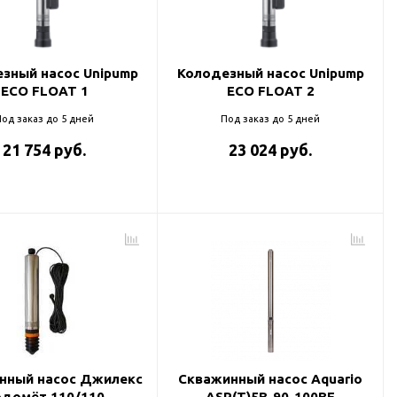
зный насос Unipump
Колодезный насос Unipump
ECO FLOAT 1
ECO FLOAT 2
од заказ до 5 дней
Под заказ до 5 дней
21 754 руб.
23 024 руб.
нный насос Джилекс
Скважинный насос Aquario
одомёт 110/110
ASP(T)5B-90-100BE