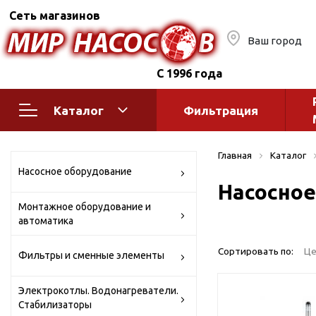
Сеть магазинов
Ваш город
С 1996 года
Каталог
Фильтрация
Насосное оборудование
Монтажное
Главная
Каталог
автоматик
Поверхностные насосы
Насосное оборудование
Насосное
Полив
Бытовые
Монтажное оборудование и
Шкафы упр
Горизонтальные
автоматика
многоступенчатые
Автоматика
Вертикальные
водоснабж
Сортировать по:
Це
Фильтры и сменные элементы
многоступенчатые
Краны и ги
Консольно-
Электрокотлы. Водонагреватели.
Оголовки и
моноблочные
Стабилизаторы