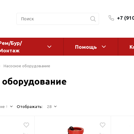
+7 (91
Рем/Бур/
Помощь
К
Монтаж
 оборудование и
Фильтры и сменные эл
Насосное оборудование
а
Системы очистки воды
 оборудование
Комплектующие
авления
Реагенты
 для систем
Фильтрующие среды
ения
не ↑
Отображать:
28
Системы фильтрации
BWT
дранты
Магистральные фильтр
 адаптеры
Гейзер