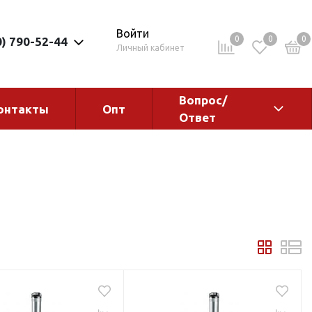
Войти
0
0
0
0) 790-52-44
Личный кабинет
Вопрос/
онтакты
Опт
Ответ
ементы
Электрокотлы. Водонагреватели.
Стабилизаторы
Водонагреватели
Электрокотлы
ы