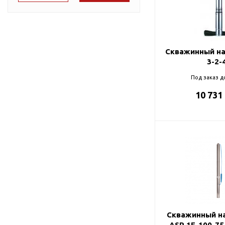
Подшипник
Насосы для перекачки
75
DAB
масел
78
Jemix
87
Джилекс
Скважинный на
3-2-
90
Под заказ д
95
10 731
98
Скважинный на
ASP 1E-100-75