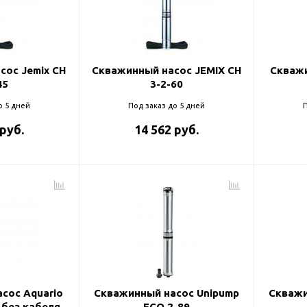
и
сос Jemix CH
Скважинный насос JEMIX CH
Скважи
45
3-2-60
о 5 дней
Под заказ до 5 дней
П
 руб.
14 562 руб.
сос Aquario
Скважинный насос Unipump
Скважи
 без кабеля
ECO 2-89