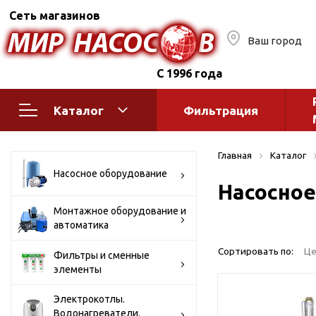
Сеть магазинов
Ваш город
С 1996 года
Каталог
Фильтрация
Насосное оборудование
Монтажное
Главная
Каталог
автоматик
Поверхностные насосы
Насосное оборудование
Насосное
Полив
Бытовые
Шкафы упр
Горизонтальные
Монтажное оборудование и
автоматика
многоступенчатые
Автоматика
Вертикальные
водоснабж
Сортировать по:
Це
Фильтры и сменные
многоступенчатые
элементы
Краны и ги
Консольно-
Оголовки и
моноблочные
Электрокотлы.
Водонагреватели.