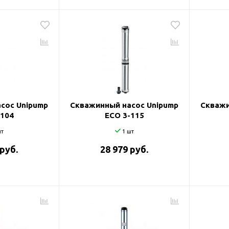
сос Unipump
Скважинный насос Unipump
Скважи
-104
ECO 3-115
т
1 шт
 руб.
28 979 руб.
оры