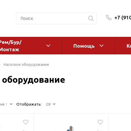
+7 (91
Рем/Бур/
Помощь
К
Монтаж
 оборудование и
Фильтры и сменные эл
Насосное оборудование
а
Системы очистки воды
 оборудование
Комплектующие
авления
Реагенты
 для систем
Фильтрующие среды
ения
не ↑
Отображать:
28
Системы фильтрации
BWT
дранты
Магистральные фильтр
 адаптеры
Гейзер