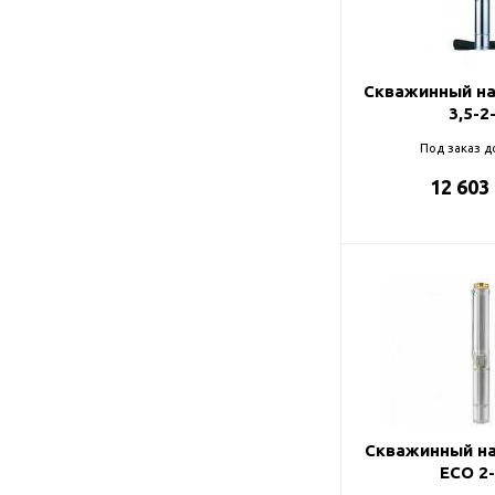
Подшипник
Насосы для перекачки
75
DAB
масел
78
Jemix
Скважинный на
90
Джилекс
3,5-2
95
Под заказ д
12 603
98
99
Скважинный на
ECO 2