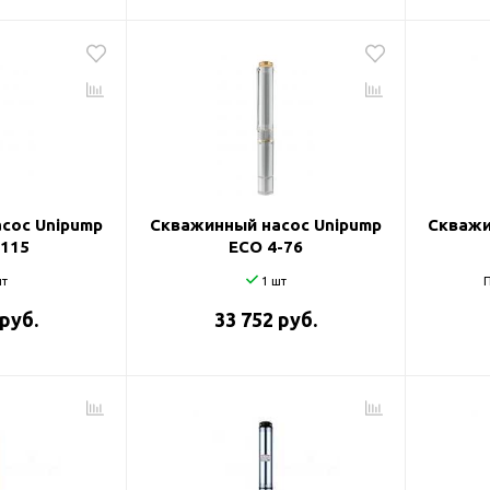
сос Unipump
Скважинный насос Unipump
Скважи
-115
ECO 4-76
т
1 шт
П
 руб.
33 752 руб.
оры