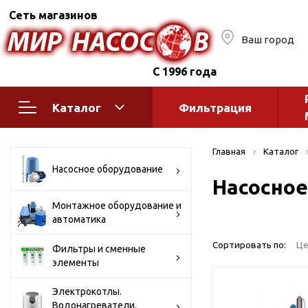
Сеть магазинов
Ваш город
С 1996 года
Каталог
Фильтрация
Насосное оборудование
Монтажное
Главная
Каталог
автоматик
Поверхностные насосы
Насосное оборудование
Насосное
Полив
Бытовые
Шкафы упр
Горизонтальные
Монтажное оборудование и
автоматика
многоступенчатые
Автоматика
Вертикальные
водоснабж
Сортировать по:
Це
Фильтры и сменные
многоступенчатые
элементы
Краны и ги
Консольно-
Оголовки и
моноблочные
Электрокотлы.
Водонагреватели.