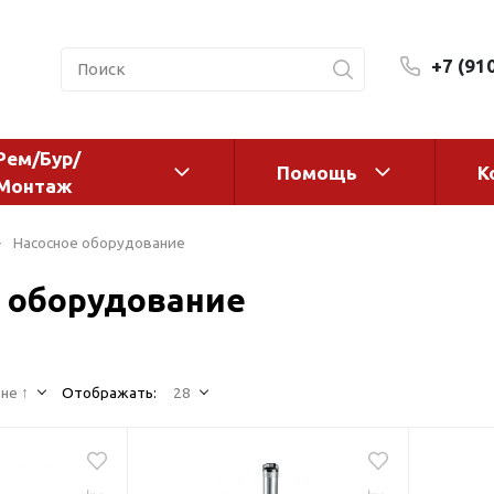
+7 (91
Рем/Бур/
Помощь
К
Монтаж
 оборудование и
Фильтры и сменные эл
Насосное оборудование
а
Системы очистки воды
 оборудование
Комплектующие
авления
Реагенты
 для систем
Фильтрующие среды
ения
не ↑
Отображать:
28
Системы фильтрации
BWT
дранты
Магистральные фильтр
 адаптеры
Гейзер