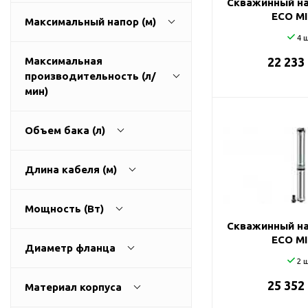
Скважинный на
ГВС и повышения
ECO MI
Максимальный напор (м)
давления
4 ш
Циркуляционные
насосы фланцевые
Максимальная
22 233
производительность (л/
Циркуляционные
1
270
мин)
насосы (сухой ротор)
Насосы для повышения
давления
Объем бака (л)
Рециркуляционные
9
3200
насосы для ГВС
Длина кабеля (м)
Циркуляционные
0
500
насосы резьбовые
Мощность (Вт)
Колодезные насосы
Скважинный на
0
100
ECO MI
Насосы для фонтана и
Диаметр фланца
бассейна
2 ш
25
0
11000
Фонтанные насосы
25 352
Материал корпуса
32
Насосы и оборудование