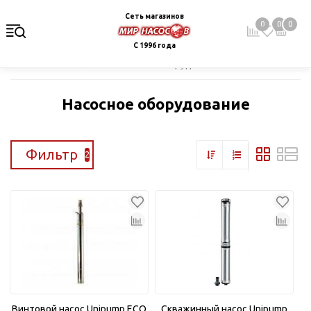
Сеть магазинов
0
0
0
С 1996 года
Главная
Каталог
Насосное оборудование
Насосное оборудование
Фильтр
2
Винтовой насос Unipump ECO
Скважинный насос Unipump