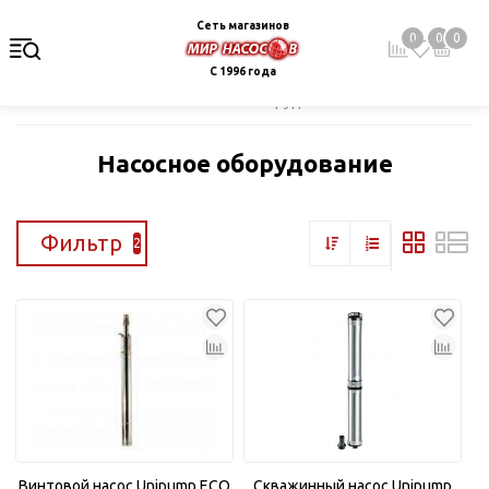
Сеть магазинов
0
0
0
С 1996 года
Главная
Каталог
Насосное оборудование
Насосное оборудование
Фильтр
2
Винтовой насос Unipump ECO
Скважинный насос Unipump