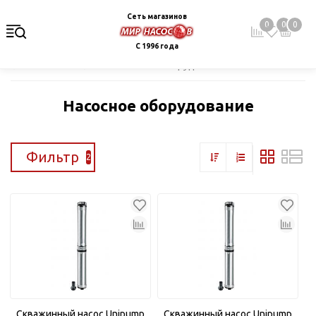
Сеть магазинов
0
0
0
С 1996 года
Главная
Каталог
Насосное оборудование
Насосное оборудование
Фильтр
2
Скважинный насос Unipump
Скважинный насос Unipump