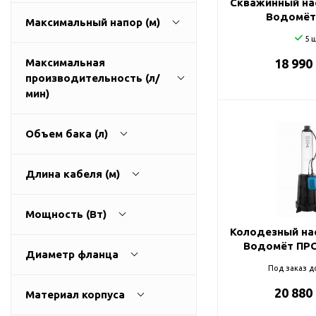
Скважинный на
ГВС и повышения
Водомёт
Максимальный напор (м)
давления
5 ш
Циркуляционные
насосы фланцевые
Максимальная
18 990
производительность (л/
Циркуляционные
1
270
мин)
насосы (сухой ротор)
Насосы для повышения
давления
Объем бака (л)
Рециркуляционные
9
3200
насосы для ГВС
Длина кабеля (м)
Циркуляционные
0
500
насосы резьбовые
Мощность (Вт)
Колодезные насосы
Колодезный на
0
100
Водомёт ПРО
Насосы для фонтана и
Диаметр фланца
бассейна
Под заказ д
25
0
11000
Фонтанные насосы
20 880
Материал корпуса
32
Насосы и оборудование