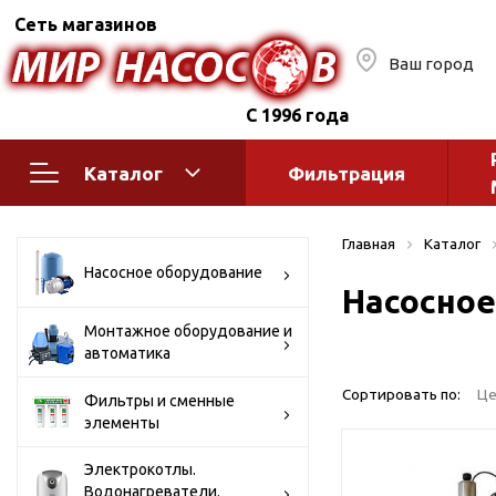
Сеть магазинов
Ваш город
С 1996 года
Каталог
Фильтрация
Насосное оборудование
Монтажное
Главная
Каталог
автоматик
Поверхностные насосы
Насосное оборудование
Насосное
Полив
Бытовые
Шкафы упр
Горизонтальные
Монтажное оборудование и
автоматика
многоступенчатые
Автоматика
Вертикальные
водоснабж
Сортировать по:
Це
Фильтры и сменные
многоступенчатые
элементы
Краны и ги
Консольно-
Оголовки и
моноблочные
Электрокотлы.
Водонагреватели.