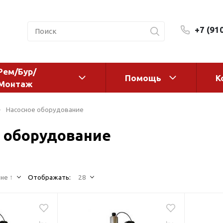
+7 (91
Рем/Бур/
Помощь
К
Монтаж
 оборудование и
Фильтры и сменные эл
Насосное оборудование
а
Системы очистки воды
 оборудование
Комплектующие
авления
Реагенты
 для систем
Фильтрующие среды
ения
не ↑
Отображать:
28
Системы фильтрации
BWT
дранты
Магистральные фильтр
 адаптеры
Гейзер