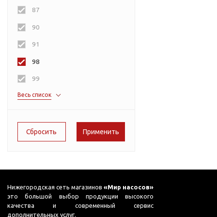
Подшипник
Насосы для перекачки
Теплокс
87
DAB
масел
LEO
90
Jemix
Аквабрайт
91
Джилекс
AquamotoR
98
EXTRA
99
Весь список
65
75
95
Нижегородская сеть магазинов
«Мир насосов»
это большой выбор продукции высокого
качества и современный сервис
дополнительных услуг.