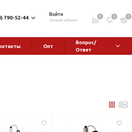
Войти
0
0
0
0) 790-52-44
Личный кабинет
Вопрос/
онтакты
Опт
Ответ
ементы
Электрокотлы. Водонагреватели.
Стабилизаторы
Водонагреватели
Электрокотлы
ы