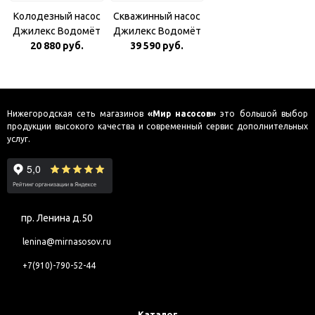
Колодезный насос
Скважинный насос
Джилекс Водомёт
Джилекс Водомёт
ПРОФ 55/75 A
20 880 руб.
39 590 руб.
110/110
Нижегородская сеть магазинов
«Мир насосов»
это большой выбор
продукции высокого качества и современный сервис дополнительных
услуг.
пр. Ленина д.50
lenina@mirnasosov.ru
+7(910)-790-52-44
Каталог