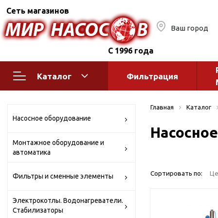
Сеть магазинов
Ваш город
С 1996 года
Каталог
Фильтрация
Насосное оборудование
Монтажное
Главная
Каталог
автоматик
Поверхностные насосы
Насосное оборудование
Насосное
Полив
Бытовые
Монтажное оборудование и
Шкафы упр
Горизонтальные
автоматика
многоступенчатые
Автоматика
Вертикальные
водоснабж
Сортировать по:
Це
Фильтры и сменные элементы
многоступенчатые
Краны и ги
Консольно-
Электрокотлы. Водонагреватели.
Оголовки и
моноблочные
Стабилизаторы