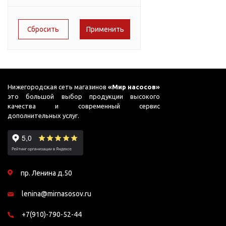
Подшипник
Насосы для перекачки
LEO
51
DAB
масел
Аквабрайт
75
Jemix
AquamotoR
78
Джилекс
EXTRA
90
91
Нижегородская сеть магазинов
«Мир насосов»
это большой выбор продукции высокого
95
качества и современный сервис
дополнительных услуг.
99
пр. Ленина д.50
lenina@mirnasosov.ru
+7(910)-790-52-44