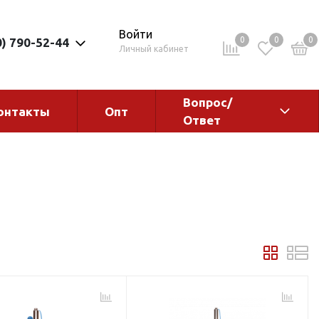
Войти
0
0
0
0) 790-52-44
Личный кабинет
Вопрос/
онтакты
Опт
Ответ
ементы
Электрокотлы. Водонагреватели.
Стабилизаторы
Водонагреватели
Электрокотлы
ы