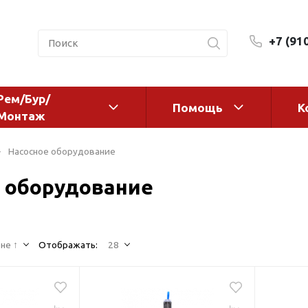
+7 (91
Рем/Бур/
Помощь
К
Монтаж
 оборудование и
Фильтры и сменные эл
Насосное оборудование
а
Системы очистки воды
 оборудование
Комплектующие
авления
Реагенты
 для систем
Фильтрующие среды
ения
не ↑
Отображать:
28
Системы фильтрации
BWT
дранты
Магистральные фильтр
 адаптеры
Гейзер