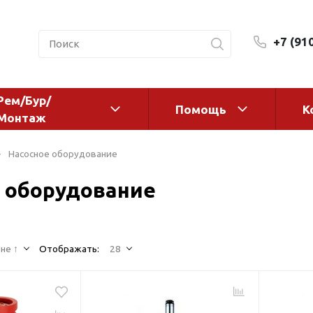
+7 (91
Рем/Бур/
Помощь
К
Монтаж
 оборудование и
Фильтры и сменные эл
Насосное оборудование
а
Системы очистки воды
 оборудование
Комплектующие
авления
Реагенты
 для систем
Фильтрующие среды
ения
не ↑
Отображать:
28
Системы фильтрации
BWT
дранты
Магистральные фильтр
 адаптеры
Гейзер