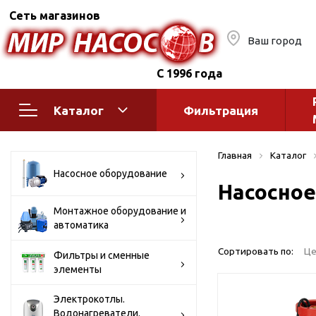
Сеть магазинов
Ваш город
С 1996 года
Каталог
Фильтрация
Насосное оборудование
Монтажное
Главная
Каталог
автоматик
Поверхностные насосы
Насосное оборудование
Насосное
Полив
Бытовые
Шкафы упр
Горизонтальные
Монтажное оборудование и
автоматика
многоступенчатые
Автоматика
Вертикальные
водоснабж
Сортировать по:
Це
Фильтры и сменные
многоступенчатые
элементы
Краны и ги
Консольно-
Оголовки и
моноблочные
Электрокотлы.
Водонагреватели.