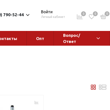
Войти
0
0
0
0) 790-52-44
Личный кабинет
Вопрос/
онтакты
Опт
Ответ
ементы
Электрокотлы. Водонагреватели.
Стабилизаторы
Водонагреватели
Электрокотлы
ы