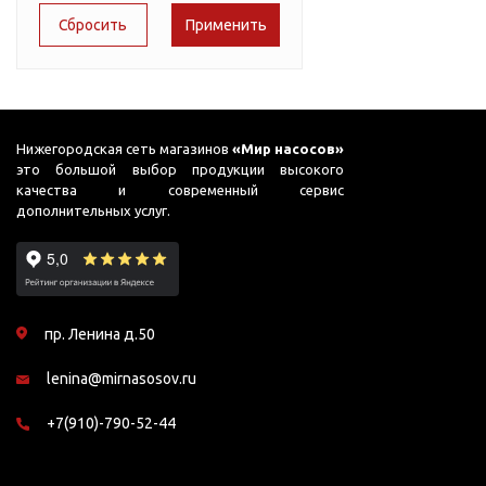
Подшипник
Теплокс
Насосы для перекачки
65
DAB
масел
LEO
75
Jemix
Аквабрайт
78
Джилекс
AquamotoR
87
Нижегородская сеть магазинов
«Мир насосов»
EXTRA
это большой выбор продукции высокого
90
качества и современный сервис
дополнительных услуг.
95
98
99
пр. Ленина д.50
lenina@mirnasosov.ru
+7(910)-790-52-44