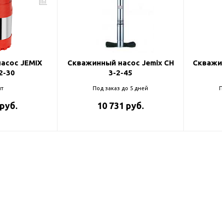
ль и крепеж
Комплектующие
анги
Корпус фильтра
Д и PPR
Сменные элементы
Стационарные фильтры
лекс
асос JEMIX
Скважинный насос Jemix CH
Скважи
2-30
3-2-45
Комплекты картриджей
для PPR-труб
Комплетующие
т
Под заказ до 5 дней
П
 герметики,
Питьевые системы
 руб.
10 731 руб.
очистки
Фильтры-кувшины
Кувшины
Сменные элементы