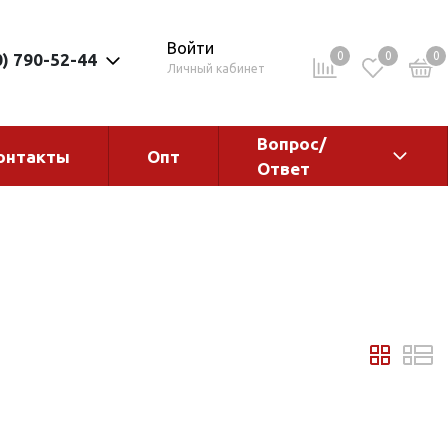
Войти
0
0
0
0) 790-52-44
Личный кабинет
Вопрос/
онтакты
Опт
Ответ
ементы
Электрокотлы. Водонагреватели.
Стабилизаторы
Водонагреватели
Электрокотлы
ы