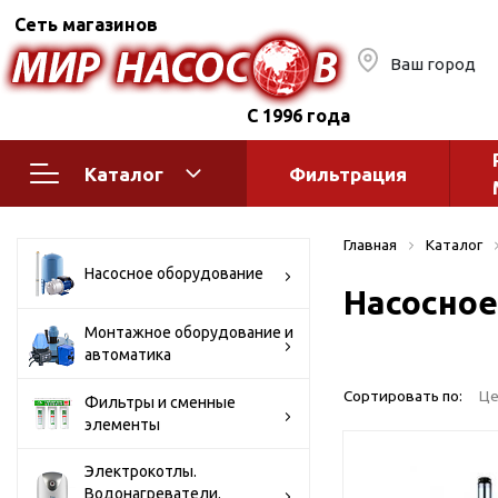
Сеть магазинов
Ваш город
С 1996 года
Каталог
Фильтрация
Насосное оборудование
Монтажное
Главная
Каталог
автоматик
Поверхностные насосы
Насосное оборудование
Насосное
Полив
Бытовые
Шкафы упр
Горизонтальные
Монтажное оборудование и
автоматика
многоступенчатые
Автоматика
Вертикальные
водоснабж
Сортировать по:
Це
Фильтры и сменные
многоступенчатые
элементы
Краны и ги
Консольно-
Оголовки и
моноблочные
Электрокотлы.
Водонагреватели.