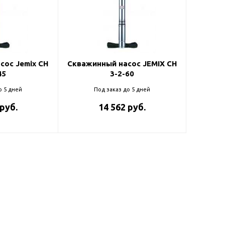
ль и крепеж
Комплектующие
анги
Корпус фильтра
Д и PPR
Сменные элементы
Стационарные фильтры
лекс
сос Jemix CH
Скважинный насос JEMIX CH
45
3-2-60
Комплекты картриджей
для PPR-труб
Комплетующие
о 5 дней
Под заказ до 5 дней
 герметики,
Питьевые системы
 руб.
14 562 руб.
очистки
Фильтры-кувшины
Кувшины
Сменные элементы