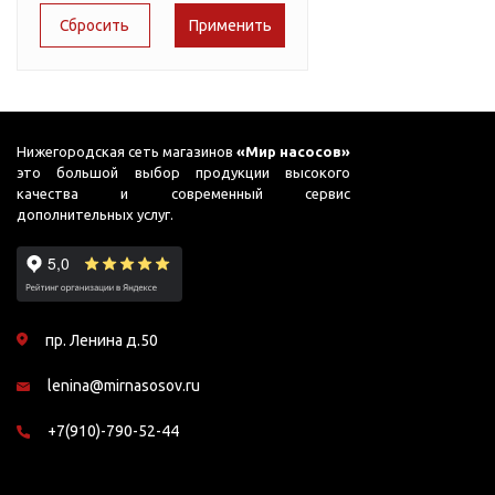
Подшипник
Теплокс
Насосы для перекачки
65
DAB
масел
LEO
75
Jemix
Аквабрайт
78
Джилекс
AquamotoR
87
Нижегородская сеть магазинов
«Мир насосов»
EXTRA
это большой выбор продукции высокого
90
качества и современный сервис
дополнительных услуг.
95
98
99
пр. Ленина д.50
lenina@mirnasosov.ru
+7(910)-790-52-44