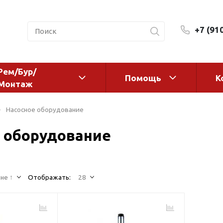
+7 (91
Рем/Бур/
Помощь
К
Монтаж
 оборудование и
Фильтры и сменные эл
Насосное оборудование
а
Системы очистки воды
 оборудование
Комплектующие
авления
Реагенты
 для систем
Фильтрующие среды
ения
не ↑
Отображать:
28
Системы фильтрации
BWT
дранты
Магистральные фильтр
 адаптеры
Гейзер