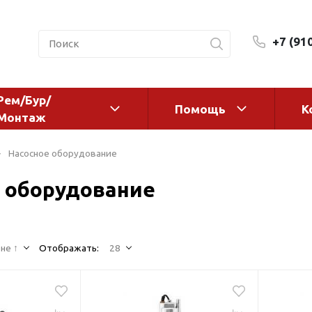
+7 (91
Рем/Бур/
Помощь
К
Монтаж
 оборудование и
Фильтры и сменные эл
Насосное оборудование
а
Системы очистки воды
 оборудование
Комплектующие
авления
Реагенты
 для систем
Фильтрующие среды
ения
не ↑
Отображать:
28
Системы фильтрации
BWT
дранты
Магистральные фильтр
 адаптеры
Гейзер