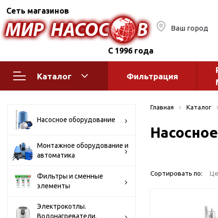
Сеть магазинов
Ваш город
С 1996 года
Каталог
Фильтрация
Насосное оборудование
Монтажное
Главная
Каталог
автоматик
Поверхностные насосы
Насосное оборудование
Насосное
Полив
Бытовые
Шкафы упр
Горизонтальные
Монтажное оборудование и
автоматика
многоступенчатые
Автоматика
Вертикальные
водоснабж
Сортировать по:
Це
Фильтры и сменные
многоступенчатые
элементы
Краны и ги
Консольно-
Оголовки и
моноблочные
Электрокотлы.
Водонагреватели.