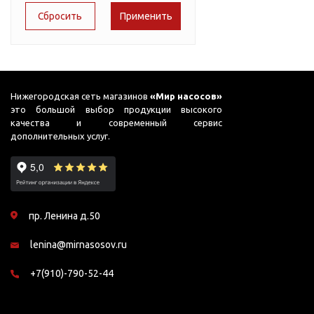
Подшипник
Теплокс
Насосы для перекачки
51
DAB
масел
LEO
65
Jemix
Аквабрайт
75
Джилекс
AquamotoR
78
Нижегородская сеть магазинов
«Мир насосов»
EXTRA
это большой выбор продукции высокого
87
качества и современный сервис
дополнительных услуг.
90
98
99
пр. Ленина д.50
lenina@mirnasosov.ru
+7(910)-790-52-44