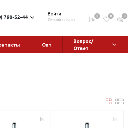
Войти
0
0
0
0) 790-52-44
Личный кабинет
Вопрос/
онтакты
Опт
Ответ
ементы
Электрокотлы. Водонагреватели.
Стабилизаторы
Водонагреватели
Электрокотлы
ы