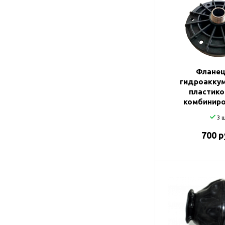
Подшипник
Насосы для перекачки
DAB
масел
Jemix
Джилекс
Фланец
гидроакку
пластико
комбинир
3 ш
700 р