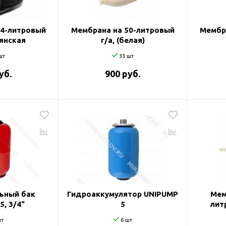
24-литровый
Мембрана на 50-литровый
Мембр
ьянская
г/а, (белая)
шт
33 шт
уб.
900 руб.
ьный бак
Гидроаккумулятор UNIPUMP
Мем
5, 3/4"
5
лит
т
6 шт