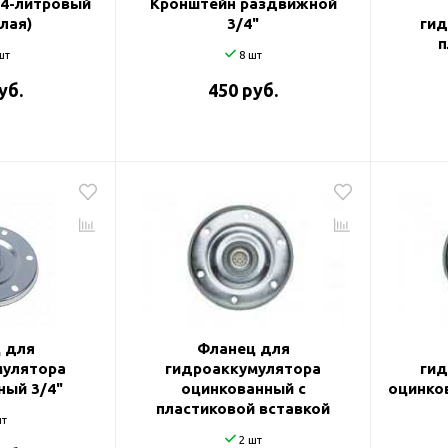
24-литровый
Кронштейн раздвижной
елая)
3/4"
гид
п
шт
8 шт
уб.
450 руб.
 для
Фланец для
мулятора
гидроаккумулятора
гид
ный 3/4"
оцинкованный с
оцинко
пластиковой вставкой
т
2 шт