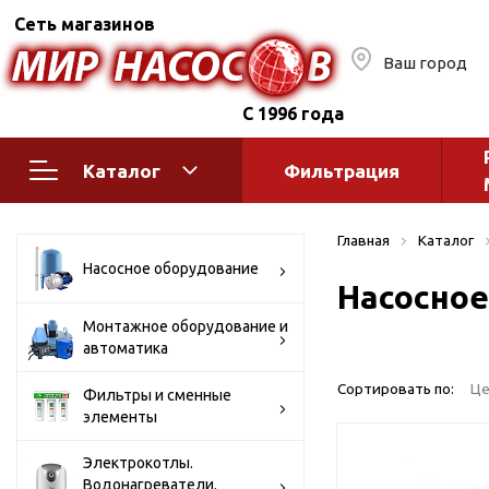
Сеть магазинов
Ваш город
С 1996 года
Каталог
Фильтрация
Насосное оборудование
Монтажное
Главная
Каталог
автоматик
Поверхностные насосы
Насосное оборудование
Насосное
Полив
Бытовые
Шкафы упр
Горизонтальные
Монтажное оборудование и
автоматика
многоступенчатые
Автоматика
Вертикальные
водоснабж
Сортировать по:
Це
Фильтры и сменные
многоступенчатые
элементы
Краны и ги
Консольно-
Оголовки и
моноблочные
Электрокотлы.
Водонагреватели.