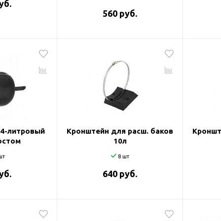
уб.
560 руб.
24-литровый
Кронштейн для расш. баков
Кроншт
востом
10л
шт
8 шт
уб.
640 руб.
оры