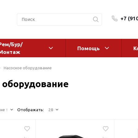
+7 (91
Рем/Бур/
Помощь
К
Монтаж
 оборудование и
Фильтры и сменные эл
Насосное оборудование
а
Системы очистки воды
 оборудование
Комплектующие
авления
Реагенты
 для систем
Фильтрующие среды
ения
не ↑
Отображать:
28
Системы фильтрации
BWT
дранты
Магистральные фильтр
 адаптеры
Гейзер