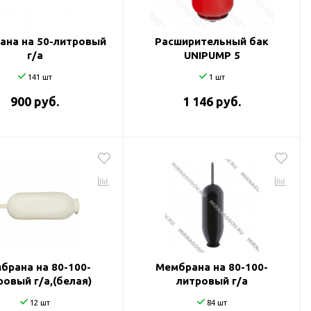
ана на 50-литровый
Расширительный бак
г/а
UNIPUMP 5
141 шт
1 шт
900 руб.
1 146 руб.
брана на 80-100-
Мембрана на 80-100-
ровый г/а,(белая)
литровый г/а
12 шт
84 шт