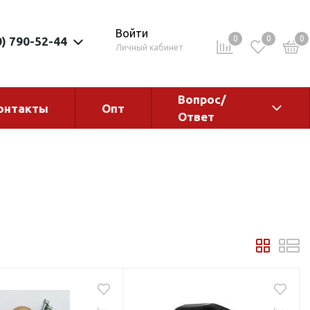
Войти
0
0
0
0) 790-52-44
Личный кабинет
Вопрос/
онтакты
Опт
Ответ
ементы
Электрокотлы. Водонагреватели.
Стабилизаторы
Водонагреватели
Электрокотлы
ы