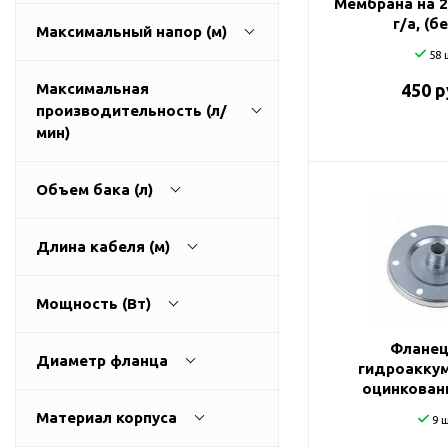
Мембрана на 
ГВС и повышения
г/а, (б
Максимальный напор (м)
давления
58 
Циркуляционные
насосы фланцевые
Максимальная
450 р
производительность (л/
Циркуляционные
1
270
мин)
насосы (сухой ротор)
Насосы для повышения
давления
Объем бака (л)
Рециркуляционные
9
3200
насосы для ГВС
Длина кабеля (м)
Циркуляционные
0
500
насосы резьбовые
Мощность (Вт)
Колодезные насосы
0
100
Фланец
Насосы для фонтана и
Диаметр фланца
гидроакку
бассейна
оцинкован
25
0
11000
Фонтанные насосы
Материал корпуса
9 ш
Насосы и оборудование
32