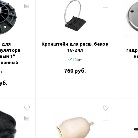
и
 для
Кронштейн для расш. баков
мулятора
18-24л
гидр
вый 1"
н
10 шт
ованный
760 руб.
т
уб.