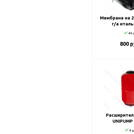
Мембрана на 
г/а итал
44 
800 р
Расширител
UNIPUMP 
4 ш