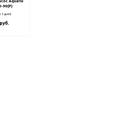
сос Aquario
0-90(P)
о 5 дней
 руб.