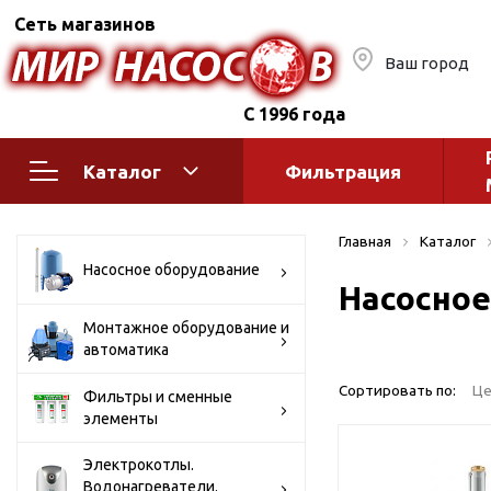
Сеть магазинов
Ваш город
С 1996 года
Каталог
Фильтрация
Насосное оборудование
Монтажное
Главная
Каталог
автоматик
Поверхностные насосы
Насосное оборудование
Насосное
Полив
Бытовые
Шкафы упр
Горизонтальные
Монтажное оборудование и
автоматика
многоступенчатые
Автоматика
Вертикальные
водоснабж
Сортировать по:
Це
Фильтры и сменные
многоступенчатые
элементы
Краны и ги
Консольно-
Оголовки и
моноблочные
Электрокотлы.
Водонагреватели.