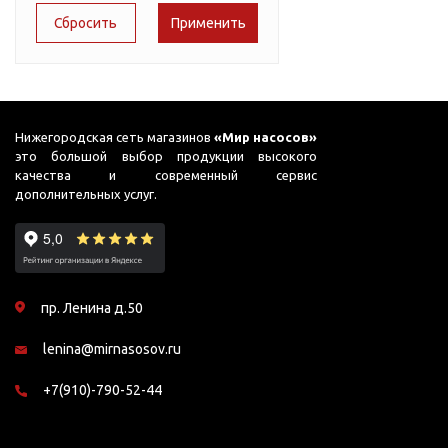
Подшипник
Насосы для перекачки
51
DAB
масел
65
Jemix
75
Джилекс
78
Нижегородская сеть магазинов
«Мир насосов»
это большой выбор продукции высокого
87
качества и современный сервис
дополнительных услуг.
95
98
99
пр. Ленина д.50
lenina@mirnasosov.ru
+7(910)-790-52-44