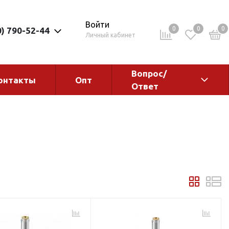
Войти
0
0
0
0) 790-52-44
Личный кабинет
Вопрос/
онтакты
Опт
Ответ
ементы
Электрокотлы. Водонагреватели.
Стабилизаторы
Водонагреватели
Электрокотлы
ы