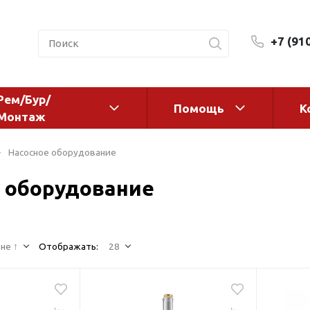
+7 (91
Рем/Бур/
Помощь
К
Монтаж
 оборудование и
Фильтры и сменные эл
Насосное оборудование
а
Системы очистки воды
 оборудование
Комплектующие
авления
Реагенты
 для систем
Фильтрующие среды
ения
не ↑
Отображать:
28
Системы фильтрации
BWT
дранты
Магистральные фильтр
 адаптеры
Гейзер