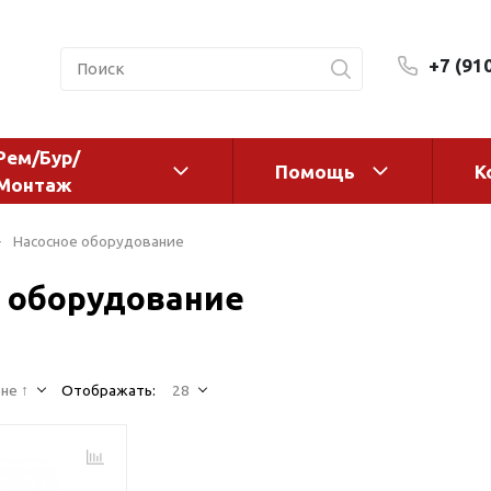
+7 (91
Рем/Бур/
Помощь
К
Монтаж
 оборудование и
Фильтры и сменные эл
Насосное оборудование
а
Системы очистки воды
 оборудование
Комплектующие
авления
Реагенты
 для систем
Фильтрующие среды
ения
не ↑
Отображать:
28
Системы фильтрации
BWT
дранты
Магистральные фильтр
 адаптеры
Гейзер