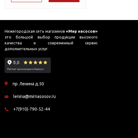
Подшипник
Насосы для перекачки
75
DAB
масел
76
Jemix
87
Джилекс
Нижегородская сеть магазинов
«Мир насосов»
это большой выбор продукции высокого
91
качества и современный сервис
дополнительных услуг.
95
98
99
пр. Ленина д.50
lenina@mirnasosov.ru
+7(910)-790-52-44