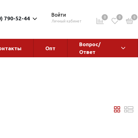
Войти
0
0
0
0) 790-52-44
Личный кабинет
Вопрос/
онтакты
Опт
Ответ
ементы
Электрокотлы. Водонагреватели.
Стабилизаторы
Водонагреватели
Электрокотлы
ы