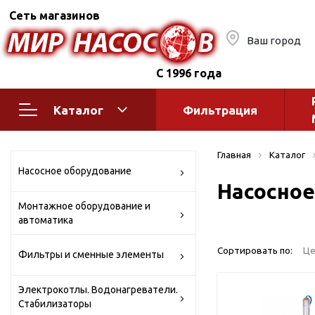
Сеть магазинов
Ваш город
С 1996 года
Каталог
Фильтрация
Насосное оборудование
Монтажное
Главная
Каталог
автоматик
Поверхностные насосы
Насосное оборудование
Насосное
Полив
Бытовые
Монтажное оборудование и
Шкафы упр
Горизонтальные
автоматика
многоступенчатые
Автоматика
Вертикальные
водоснабж
Сортировать по:
Це
Фильтры и сменные элементы
многоступенчатые
Краны и ги
Консольно-
Электрокотлы. Водонагреватели.
Оголовки и
моноблочные
Стабилизаторы