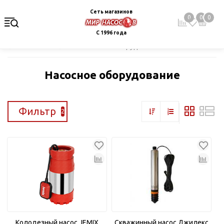
Сеть магазинов
0
0
0
С 1996 года
Главная
Каталог
Насосное оборудование
Насосное оборудование
Фильтр
2
Колодезный насос JEMIX
Скважинный насос Джилекс