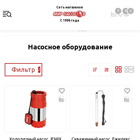
Сеть магазинов
0
0
0
С 1996 года
Главная
Каталог
Насосное оборудование
Насосное оборудование
Фильтр
2
Колодезный насос JEMIX
Скважинный насос Джилекс