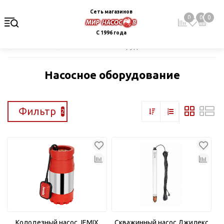
Сеть магазинов
0
0
0
С 1996 года
Главная
Каталог
Насосное оборудование
Насосное оборудование
Фильтр
2
Колодезный насос JEMIX
Скважинный насос Джилекс