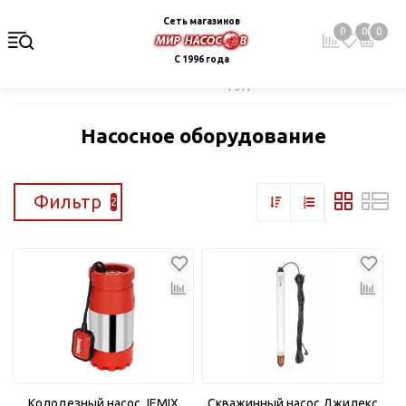
Сеть магазинов
0
0
0
С 1996 года
Главная
Каталог
Насосное оборудование
Насосное оборудование
Фильтр
2
Колодезный насос JEMIX
Скважинный насос Джилекс