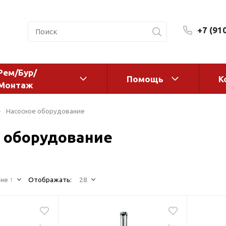
+7 (91
Рем/Бур/
Помощь
К
Монтаж
 оборудование и
Фильтры и сменные эл
Насосное оборудование
а
Системы очистки воды
 оборудование
Комплектующие
авления
Реагенты
 для систем
Фильтрующие среды
ения
не ↑
Отображать:
28
Системы фильтрации
BWT
дранты
Магистральные фильтр
 адаптеры
Гейзер