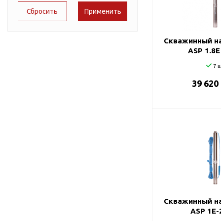
Подшипник
Насосы для перекачки
51
DAB
масел
65
Jemix
Скважинный на
75
Джилекс
ASP 1.8E
78
7 ш
39 620
87
95
98
99
Скважинный на
ASP 1E-