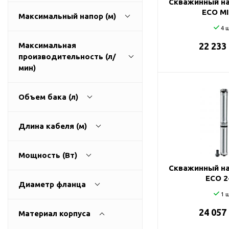
Скважинный на
ГВС и повышения
ECO MI
Максимальный напор (м)
давления
4 ш
Циркуляционные
насосы фланцевые
Максимальная
22 233
производительность (л/
Циркуляционные
1
270
мин)
насосы (сухой ротор)
Насосы для повышения
давления
Объем бака (л)
Рециркуляционные
9
3200
насосы для ГВС
Длина кабеля (м)
Циркуляционные
0
500
насосы резьбовые
Мощность (Вт)
Колодезные насосы
Скважинный на
0
100
ECO 2
Насосы для фонтана и
Диаметр фланца
бассейна
1 ш
25
0
11000
Фонтанные насосы
24 057
Материал корпуса
32
Насосы и оборудование