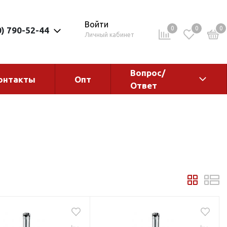
Войти
0
0
0
0) 790-52-44
Личный кабинет
Вопрос/
онтакты
Опт
Ответ
ементы
Электрокотлы. Водонагреватели.
Стабилизаторы
Водонагреватели
Электрокотлы
ы