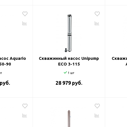
сос Aquario
Скважинный насос Unipump
Скважи
50-90
ECO 3-115
т
1 шт
 руб.
28 979 руб.
оры