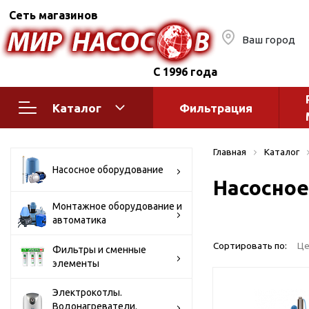
Сеть магазинов
Ваш город
С 1996 года
Каталог
Фильтрация
Насосное оборудование
Монтажное
Главная
Каталог
автоматик
Поверхностные насосы
Насосное оборудование
Насосное
Полив
Бытовые
Шкафы упр
Горизонтальные
Монтажное оборудование и
автоматика
многоступенчатые
Автоматика
Вертикальные
водоснабж
Сортировать по:
Це
Фильтры и сменные
многоступенчатые
элементы
Краны и ги
Консольно-
Оголовки и
моноблочные
Электрокотлы.
Водонагреватели.