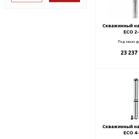
Подшипник
Насосы для перекачки
65
DAB
масел
75
Jemix
Скважинный на
78
Джилекс
ECO 2
Под заказ д
87
23 237
90
98
99
Скважинный на
ECO 4