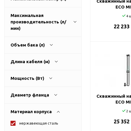
Скважинный на
ГВС и повышения
ECO MI
давления
Максимальная
4 ш
Циркуляционные
производительность (л/
насосы фланцевые
22 233
1
270
мин)
Циркуляционные
насосы (сухой ротор)
Объем бака (л)
Насосы для повышения
давления
9
3200
Длина кабеля (м)
Рециркуляционные
насосы для ГВС
0
500
Мощность (Вт)
Циркуляционные
насосы резьбовые
0
100
Колодезные насосы
Диаметр фланца
Скважинный на
ECO MI
Насосы для фонтана и
25
0
11000
бассейна
Материал корпуса
2 ш
32
Фонтанные насосы
25 352
нержавеющая сталь
40
Насосы и оборудование