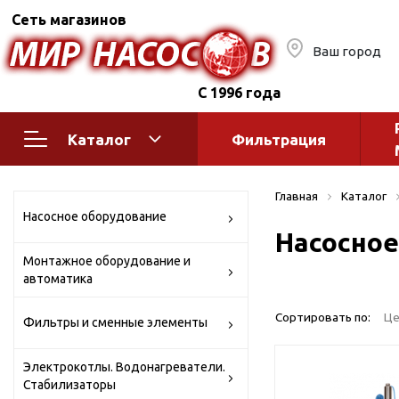
Сеть магазинов
Ваш город
С 1996 года
Каталог
Фильтрация
Насосное оборудование
Монтажное
Главная
Каталог
автоматик
Поверхностные насосы
Насосное оборудование
Насосное
Полив
Бытовые
Монтажное оборудование и
Шкафы упр
Горизонтальные
автоматика
многоступенчатые
Автоматика
Вертикальные
водоснабж
Сортировать по:
Це
Фильтры и сменные элементы
многоступенчатые
Краны и ги
Консольно-
Электрокотлы. Водонагреватели.
Оголовки и
моноблочные
Стабилизаторы