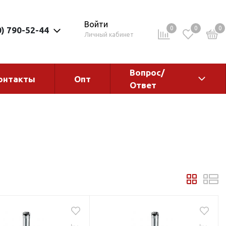
Войти
0
0
0
0) 790-52-44
Личный кабинет
Вопрос/
онтакты
Опт
Ответ
ементы
Электрокотлы. Водонагреватели.
Стабилизаторы
Водонагреватели
Электрокотлы
ы