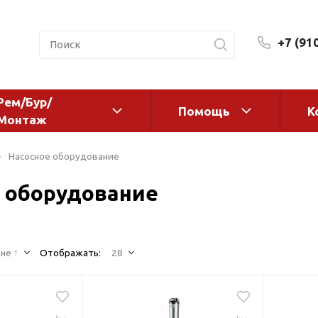
+7 (91
Рем/Бур/
Помощь
К
Монтаж
 оборудование и
Фильтры и сменные эл
Насосное оборудование
а
Системы очистки воды
 оборудование
Комплектующие
авления
Реагенты
 для систем
Фильтрующие среды
ения
не ↑
Отображать:
28
Системы фильтрации
BWT
дранты
Магистральные фильтр
 адаптеры
Гейзер