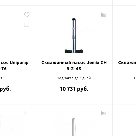
сос Unipump
Скважинный насос Jemix CH
Скважи
-76
3-2-45
т
Под заказ до 5 дней
П
 руб.
10 731 руб.
оры