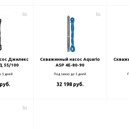
сос Джилекс
Скважинный насос Aquario
Скважи
Д 55/100
ASP 4E-80-90
о 5 дней
Под заказ до 5 дней
П
 руб.
32 198 руб.
оры