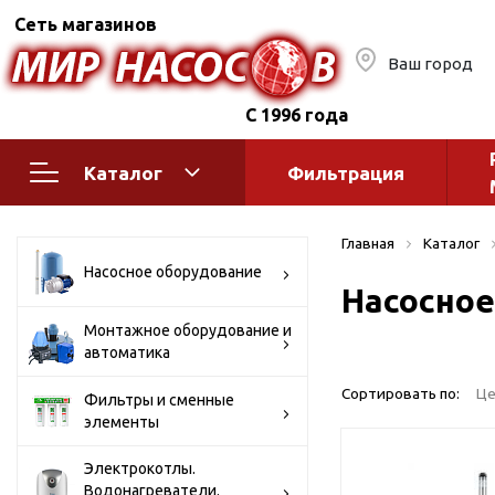
Сеть магазинов
Ваш город
С 1996 года
Каталог
Фильтрация
Насосное оборудование
Монтажное
Главная
Каталог
автоматик
Поверхностные насосы
Насосное оборудование
Насосное
Полив
Бытовые
Шкафы упр
Горизонтальные
Монтажное оборудование и
автоматика
многоступенчатые
Автоматика
Вертикальные
водоснабж
Сортировать по:
Це
Фильтры и сменные
многоступенчатые
элементы
Краны и ги
Консольно-
Оголовки и
моноблочные
Электрокотлы.
Водонагреватели.