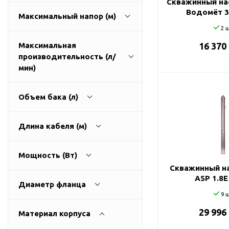
Скважинный на
ГВС и повышения
Водомёт 3
Максимальный напор (м)
давления
2 ш
Циркуляционные
насосы фланцевые
Максимальная
16 370
производительность (л/
Циркуляционные
1
270
мин)
насосы (сухой ротор)
Насосы для повышения
давления
Объем бака (л)
Рециркуляционные
9
3200
насосы для ГВС
Длина кабеля (м)
Циркуляционные
0
500
насосы резьбовые
Мощность (Вт)
Колодезные насосы
Скважинный на
0
100
ASP 1.8Е
Насосы для фонтана и
Диаметр фланца
бассейна
9 ш
25
0
11000
Фонтанные насосы
29 996
Материал корпуса
32
Насосы и оборудование