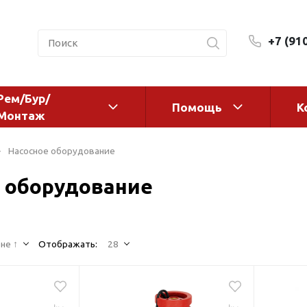
+7 (91
Рем/Бур/
Помощь
К
Монтаж
 оборудование и
Фильтры и сменные эл
Насосное оборудование
а
Системы очистки воды
 оборудование
Комплектующие
авления
Реагенты
 для систем
Фильтрующие среды
ения
не ↑
Отображать:
28
Системы фильтрации
BWT
дранты
Магистральные фильтр
 адаптеры
Гейзер