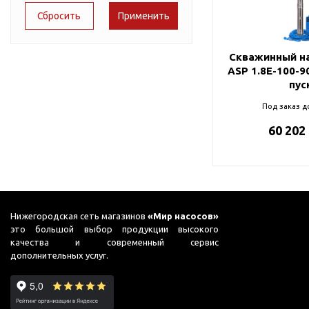
Подшипник
Насосы для перекачки
65
DAB
масел
75
Jemix
Скважинный на
76
Джилекс
ASP 1.8E-100-9
пус
87
Под заказ д
91
60 202
95
98
99
Нижегородская сеть магазинов
«Мир насосов»
это большой выбор продукции высокого
качества и современный сервис
дополнительных услуг.