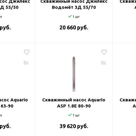
сос Джилекс
Скважинный насос Джилекс
Скважи
Д 55/50
Водомёт 3Д 55/70
т
1 шт
 руб.
20 660 руб.
сос Aquario
Скважинный насос Aquario
Скважи
 63-90
ASP 1.8E 80-90
A
т
7 шт
 руб.
39 620 руб.