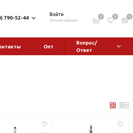
Войти
0
0
0
0) 790-52-44
Личный кабинет
Вопрос/
онтакты
Опт
Ответ
ементы
Электрокотлы. Водонагреватели.
Стабилизаторы
Водонагреватели
Электрокотлы
ы