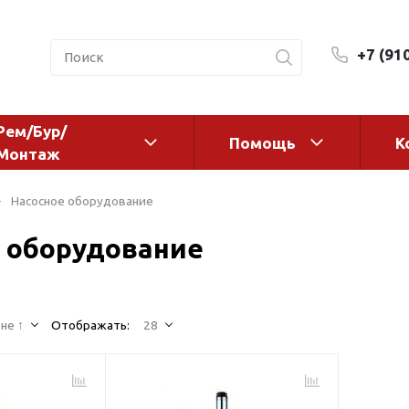
+7 (91
Рем/Бур/
Помощь
К
Монтаж
 оборудование и
Фильтры и сменные эл
Насосное оборудование
а
Системы очистки воды
 оборудование
Комплектующие
авления
Реагенты
 для систем
Фильтрующие среды
ения
не ↑
Отображать:
28
Системы фильтрации
BWT
дранты
Магистральные фильтр
 адаптеры
Гейзер