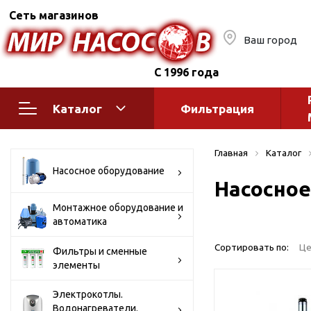
Сеть магазинов
Ваш город
С 1996 года
Каталог
Фильтрация
Насосное оборудование
Монтажное
Главная
Каталог
автоматик
Поверхностные насосы
Насосное оборудование
Насосное
Полив
Бытовые
Шкафы упр
Горизонтальные
Монтажное оборудование и
автоматика
многоступенчатые
Автоматика
Вертикальные
водоснабж
Сортировать по:
Це
Фильтры и сменные
многоступенчатые
элементы
Краны и ги
Консольно-
Оголовки и
моноблочные
Электрокотлы.
Водонагреватели.