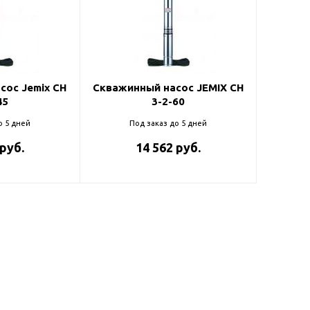
ль и крепеж
Комплектующие
анги
Корпус фильтра
Д и PPR
Сменные элементы
Стационарные фильтры
лекс
сос Jemix CH
Скважинный насос JEMIX CH
45
3-2-60
Комплекты картриджей
для PPR-труб
Комплетующие
о 5 дней
Под заказ до 5 дней
 герметики,
Питьевые системы
 руб.
14 562 руб.
очистки
Фильтры-кувшины
Кувшины
Сменные элементы