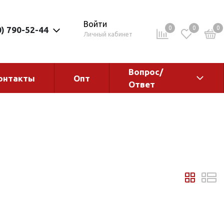
Войти
0
0
0
0) 790-52-44
Личный кабинет
Вопрос/
онтакты
Опт
Ответ
ементы
Электрокотлы. Водонагреватели.
Стабилизаторы
Водонагреватели
Электрокотлы
ы