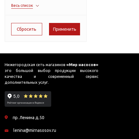
Подшипник
Насосы для перекачки
Весь список
166
AC PRIME-B1
DAB
масел
51
ADB
Jemix
75
Джилекс
ADK
78
ADP
90
ADS
91
ADS (Compact)
Нижегородская сеть магазинов
«Мир насосов»
это большой выбор продукции высокого
95
AFP
качества и современный сервис
дополнительных услуг.
99
AGP
AJC
AJC FC
пр. Ленина д.50
AJC Sahara
lenina@mirnasosov.ru
AJC-M