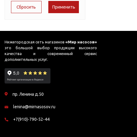
Подшипник
Насосы для перекачки
51
AC PRIME-B1
DAB
масел
65
ADB
Jemix
75
Джилекс
ADK
78
ADP
Нижегородская сеть магазинов
«Мир насосов»
это большой выбор продукции высокого
87
ADS
качества и современный сервис
дополнительных услуг.
90
ADS (Compact)
95
AFP
99
AGP
пр. Ленина д.50
AJC
lenina@mirnasosov.ru
AJC FC
AJC Sahara
+7(910)-790-52-44
AJC-M