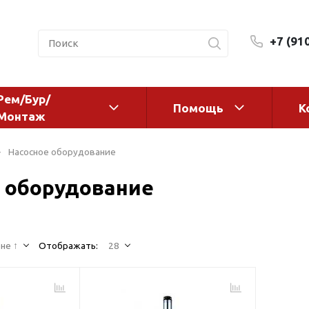
+7 (91
Рем/Бур/
Помощь
К
Монтаж
 оборудование и
Фильтры и сменные эл
Насосное оборудование
а
Системы очистки воды
 оборудование
Комплектующие
авления
Реагенты
 для систем
Фильтрующие среды
ения
не ↑
Отображать:
28
Системы фильтрации
BWT
дранты
Магистральные фильтр
 адаптеры
Гейзер