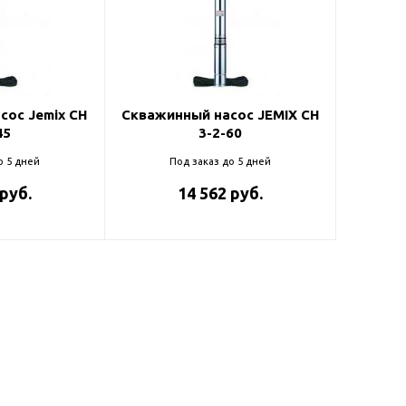
ль и крепеж
Комплектующие
анги
Корпус фильтра
Д и PPR
Сменные элементы
Стационарные фильтры
лекс
сос Jemix CH
Скважинный насос JEMIX CH
45
3-2-60
Комплекты картриджей
для PPR-труб
Комплетующие
о 5 дней
Под заказ до 5 дней
 герметики,
Питьевые системы
 руб.
14 562 руб.
очистки
Фильтры-кувшины
Кувшины
Сменные элементы