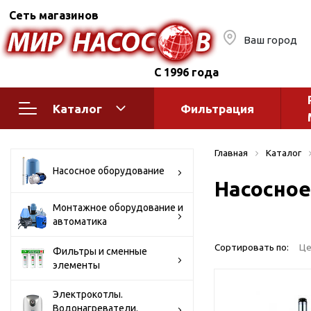
Сеть магазинов
Ваш город
С 1996 года
Каталог
Фильтрация
Насосное оборудование
Монтажное
Главная
Каталог
автоматик
Поверхностные насосы
Насосное оборудование
Насосное
Полив
Бытовые
Шкафы упр
Горизонтальные
Монтажное оборудование и
автоматика
многоступенчатые
Автоматика
Вертикальные
водоснабж
Сортировать по:
Це
Фильтры и сменные
многоступенчатые
элементы
Краны и ги
Консольно-
Оголовки и
моноблочные
Электрокотлы.
Водонагреватели.