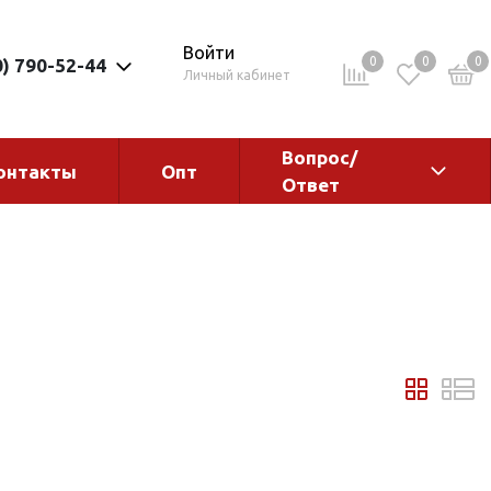
Войти
0
0
0
0) 790-52-44
Личный кабинет
Вопрос/
онтакты
Опт
Ответ
ементы
Электрокотлы. Водонагреватели.
Стабилизаторы
Водонагреватели
Электрокотлы
ы