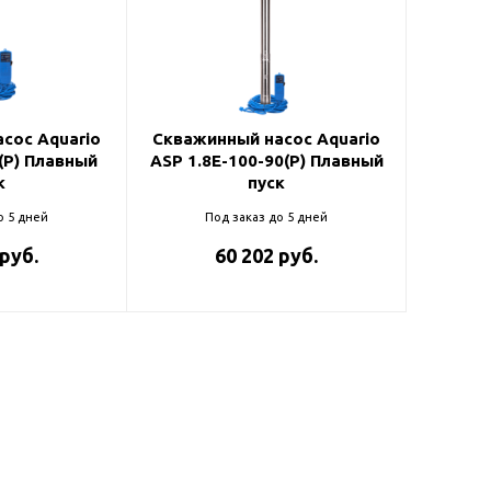
ль и крепеж
Комплектующие
анги
Корпус фильтра
Д и PPR
Сменные элементы
Стационарные фильтры
лекс
сос Aquario
Скважинный насос Aquario
0(P) Плавный
ASP 1.8E-100-90(P) Плавный
Комплекты картриджей
для PPR-труб
к
пуск
Комплетующие
 герметики,
о 5 дней
Под заказ до 5 дней
Питьевые системы
очистки
 руб.
60 202 руб.
Фильтры-кувшины
Кувшины
Сменные элементы