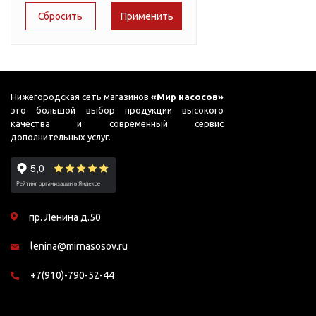
Подшипник
Насосы для перекачки
65
AC PRIME-B1
DAB
масел
75
ADB
Jemix
78
Джилекс
ADK
87
ADP
Нижегородская сеть магазинов
«Мир насосов»
это большой выбор продукции высокого
91
ADS
качества и современный сервис
дополнительных услуг.
95
ADS (Compact)
98
AFP
99
AGP
пр. Ленина д.50
AJC
lenina@mirnasosov.ru
AJC FC
AJC Sahara
+7(910)-790-52-44
AJC-M