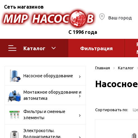
Сеть магазинов
Ваш город
С 1996 года
Каталог
Фильтрация
Насосное оборудование
Монтажное
Главная
Каталог
автоматик
Поверхностные насосы
Насосное оборудование
Насосное
Полив
Бытовые
Шкафы упр
Горизонтальные
Монтажное оборудование и
автоматика
многоступенчатые
Автоматика
Вертикальные
водоснабж
Сортировать по:
Це
Фильтры и сменные
многоступенчатые
элементы
Краны и ги
Консольно-
Оголовки и
моноблочные
Электрокотлы.
Водонагреватели.