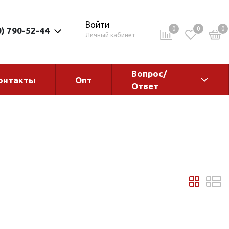
Войти
0
0
0
0) 790-52-44
Личный кабинет
Вопрос/
онтакты
Опт
Ответ
ементы
Электрокотлы. Водонагреватели.
Стабилизаторы
Водонагреватели
Электрокотлы
ы