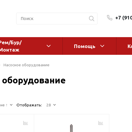
+7 (91
Рем/Бур/
Помощь
К
Монтаж
 оборудование и
Фильтры и сменные эл
Насосное оборудование
а
Системы очистки воды
 оборудование
Комплектующие
авления
Реагенты
 для систем
Фильтрующие среды
ения
не ↑
Отображать:
28
Системы фильтрации
BWT
дранты
Магистральные фильтр
 адаптеры
Гейзер