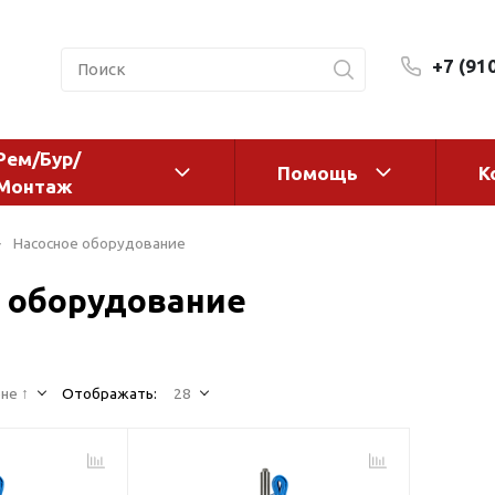
+7 (91
Рем/Бур/
Помощь
К
Монтаж
 оборудование и
Фильтры и сменные эл
Насосное оборудование
а
Системы очистки воды
 оборудование
Комплектующие
авления
Реагенты
 для систем
Фильтрующие среды
ения
не ↑
Отображать:
28
Системы фильтрации
BWT
дранты
Магистральные фильтр
 адаптеры
Гейзер