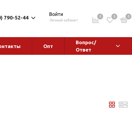
Войти
0
0
0
0) 790-52-44
Личный кабинет
Вопрос/
онтакты
Опт
Ответ
ементы
Электрокотлы. Водонагреватели.
Стабилизаторы
Водонагреватели
Электрокотлы
ы