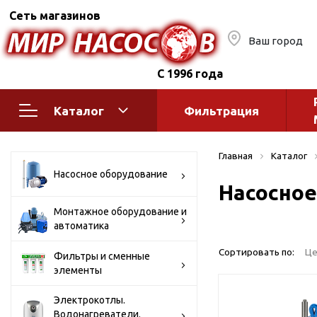
Сеть магазинов
Ваш город
С 1996 года
Каталог
Фильтрация
Насосное оборудование
Монтажное
Главная
Каталог
автоматик
Поверхностные насосы
Насосное оборудование
Насосное
Полив
Бытовые
Шкафы упр
Горизонтальные
Монтажное оборудование и
автоматика
многоступенчатые
Автоматика
Вертикальные
водоснабж
Сортировать по:
Це
Фильтры и сменные
многоступенчатые
элементы
Краны и ги
Консольно-
Оголовки и
моноблочные
Электрокотлы.
Водонагреватели.