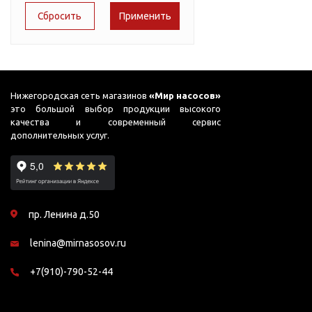
Подшипник
Насосы для перекачки
51
AC PRIME-B1
DAB
масел
65
ADB
Jemix
75
Джилекс
ADK
78
ADP
Нижегородская сеть магазинов
«Мир насосов»
это большой выбор продукции высокого
87
ADS
качества и современный сервис
дополнительных услуг.
95
ADS (Compact)
98
AFP
99
AGP
пр. Ленина д.50
AJC
lenina@mirnasosov.ru
AJC FC
AJC Sahara
+7(910)-790-52-44
AJC-M