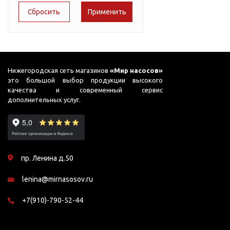
Подшипник
Насосы для перекачки
65
AC PRIME-B1
DAB
масел
75
ADB
Jemix
76
Джилекс
ADK
87
ADP
Нижегородская сеть магазинов
«Мир насосов»
это большой выбор продукции высокого
91
ADS
качества и современный сервис
дополнительных услуг.
95
ADS (Compact)
98
AFP
99
AGP
пр. Ленина д.50
AJC
lenina@mirnasosov.ru
AJC FC
AJC Sahara
+7(910)-790-52-44
AJC-M