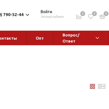
Войти
0
0
0
0) 790-52-44
Личный кабинет
Вопрос/
онтакты
Опт
Ответ
ементы
Электрокотлы. Водонагреватели.
Стабилизаторы
Водонагреватели
Электрокотлы
ы