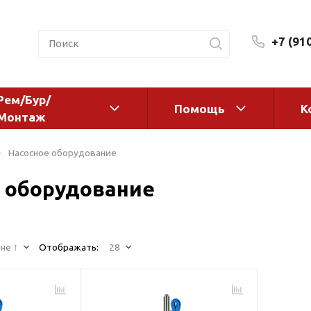
+7 (91
Рем/Бур/
Помощь
К
Монтаж
 оборудование и
Фильтры и сменные эл
Насосное оборудование
а
Системы очистки воды
 оборудование
Комплектующие
авления
Реагенты
 для систем
Фильтрующие среды
ения
не ↑
Отображать:
28
Системы фильтрации
BWT
дранты
Магистральные фильтр
 адаптеры
Гейзер