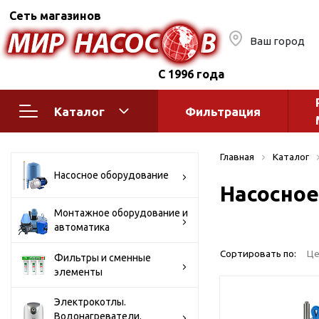
Сеть магазинов
Ваш город
С 1996 года
Каталог
Фильтрация
Насосное оборудование
Монтажное
Главная
Каталог
автоматик
Поверхностные насосы
Насосное оборудование
Насосное
Полив
Бытовые
Шкафы упр
Горизонтальные
Монтажное оборудование и
автоматика
многоступенчатые
Автоматика
Вертикальные
водоснабж
Сортировать по:
Це
Фильтры и сменные
многоступенчатые
элементы
Краны и ги
Консольно-
Оголовки и
моноблочные
Электрокотлы.
Водонагреватели.