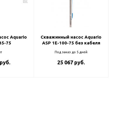
ль и крепеж
Комплектующие
анги
Корпус фильтра
Д и PPR
Сменные элементы
Стационарные фильтры
лекс
сос Aquario
Скважинный насос Aquario
35-75
ASP 1E-100-75 без кабеля
Комплекты картриджей
для PPR-труб
Комплетующие
т
Под заказ до 5 дней
 герметики,
Питьевые системы
 руб.
25 067 руб.
очистки
Фильтры-кувшины
Кувшины
Сменные элементы