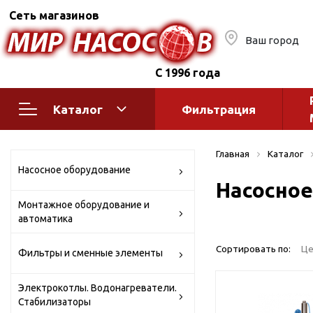
Сеть магазинов
Ваш город
С 1996 года
Каталог
Фильтрация
Насосное оборудование
Монтажное
Главная
Каталог
автоматик
Поверхностные насосы
Насосное оборудование
Насосное
Полив
Бытовые
Монтажное оборудование и
Шкафы упр
Горизонтальные
автоматика
многоступенчатые
Автоматика
Вертикальные
водоснабж
Сортировать по:
Це
Фильтры и сменные элементы
многоступенчатые
Краны и ги
Консольно-
Электрокотлы. Водонагреватели.
Оголовки и
моноблочные
Стабилизаторы