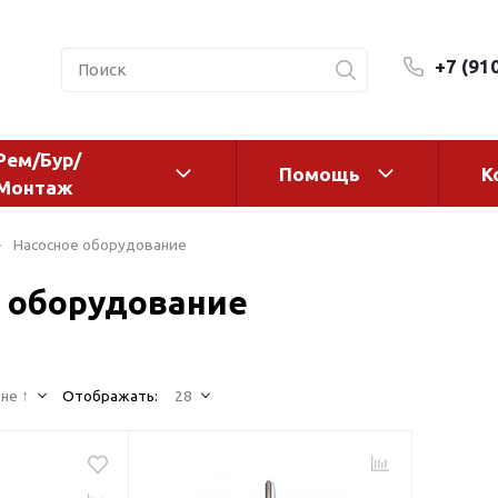
+7 (91
Рем/Бур/
Помощь
К
Монтаж
 оборудование и
Фильтры и сменные эл
Насосное оборудование
а
Системы очистки воды
 оборудование
Комплектующие
авления
Реагенты
 для систем
Фильтрующие среды
ения
не ↑
Отображать:
28
Системы фильтрации
BWT
дранты
Магистральные фильтр
 адаптеры
Гейзер