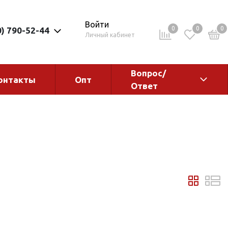
Войти
0
0
0
0) 790-52-44
Личный кабинет
Вопрос/
онтакты
Опт
Ответ
ементы
Электрокотлы. Водонагреватели.
Стабилизаторы
Водонагреватели
Электрокотлы
ы