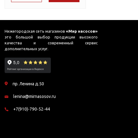
Подшипник
Насосы для перекачки
75
ADB
DAB
масел
78
ADK
Jemix
87
Джилекс
ADP
Нижегородская сеть магазинов
«Мир насосов»
это большой выбор продукции высокого
90
ADS
качества и современный сервис
дополнительных услуг.
91
ADS (Compact)
98
AFP
99
AGP
пр. Ленина д.50
AJC
lenina@mirnasosov.ru
AJC FC
AJC Sahara
+7(910)-790-52-44
AJC-M
AJS