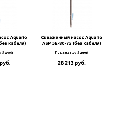
ль и крепеж
Комплектующие
анги
Корпус фильтра
Д и PPR
Сменные элементы
Стационарные фильтры
лекс
сос Aquario
Скважинный насос Aquario
без кабеля)
ASP 3E-80-75 (без кабеля)
Комплекты картриджей
для PPR-труб
Комплетующие
о 5 дней
Под заказ до 5 дней
 герметики,
Питьевые системы
 руб.
28 213 руб.
очистки
Фильтры-кувшины
Кувшины
Сменные элементы