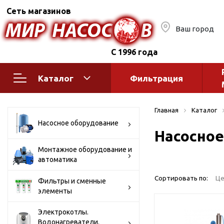
Сеть магазинов
Ваш город
С 1996 года
Каталог
Фильтрация
Насосное оборудование
Монтажное
Главная
Каталог
автоматик
Поверхностные насосы
Насосное оборудование
Насосное
Полив
Бытовые
Шкафы упр
Горизонтальные
Монтажное оборудование и
автоматика
многоступенчатые
Автоматика
Вертикальные
водоснабж
Сортировать по:
Це
Фильтры и сменные
многоступенчатые
элементы
Краны и ги
Консольно-
Оголовки и
моноблочные
Электрокотлы.
Водонагреватели.