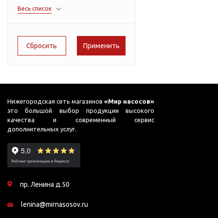
Подшипник
Насосы для перекачки
Весь список
166
AC PRIME-B1
DAB
масел
51
ADB
Jemix
65
Джилекс
ADK
78
ADP
90
ADS
91
ADS (Compact)
Нижегородская сеть магазинов
«Мир насосов»
это большой выбор продукции высокого
95
AFP
качества и современный сервис
дополнительных услуг.
99
AGP
AJC
AJC FC
пр. Ленина д.50
AJC Sahara
lenina@mirnasosov.ru
AJC-M