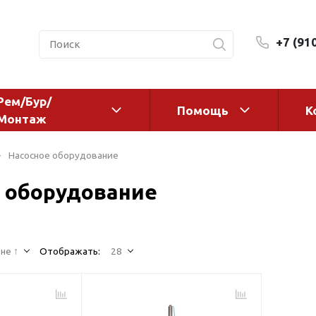
+7 (91
Рем/Бур/
Помощь
К
Монтаж
 оборудование и
Фильтры и сменные эл
Насосное оборудование
а
Системы очистки воды
 оборудование
Комплектующие
авления
Реагенты
 для систем
Фильтрующие среды
ения
не ↑
Отображать:
28
Системы фильтрации
BWT
дранты
Магистральные фильтр
 адаптеры
Гейзер