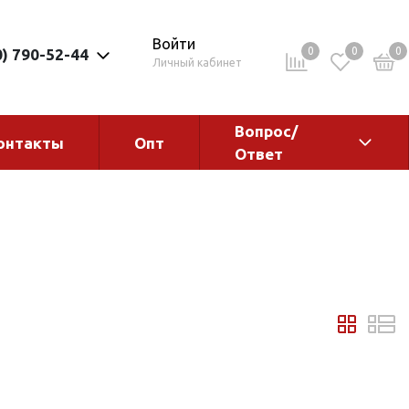
Войти
0
0
0
0) 790-52-44
Личный кабинет
Вопрос/
онтакты
Опт
Ответ
ементы
Электрокотлы. Водонагреватели.
Стабилизаторы
Водонагреватели
Электрокотлы
ы