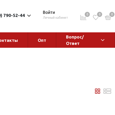
Войти
0
0
0
0) 790-52-44
Личный кабинет
Вопрос/
онтакты
Опт
Ответ
ементы
Электрокотлы. Водонагреватели.
Стабилизаторы
Водонагреватели
Электрокотлы
ы