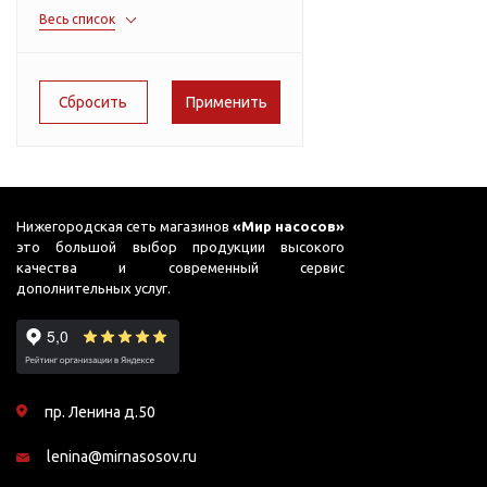
Подшипник
Насосы для перекачки
Весь список
166
AC PRIME-B1
DAB
масел
51
ADB
Jemix
65
Джилекс
ADK
78
ADP
90
ADS
91
ADS (Compact)
Нижегородская сеть магазинов
«Мир насосов»
это большой выбор продукции высокого
95
AFP
качества и современный сервис
дополнительных услуг.
99
AGP
AJC
AJC FC
пр. Ленина д.50
AJC Sahara
lenina@mirnasosov.ru
AJC-M