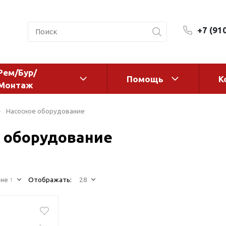
+7 (91
Рем/Бур/
Помощь
К
Монтаж
 оборудование и
Фильтры и сменные эл
Насосное оборудование
а
Системы очистки воды
 оборудование
Комплектующие
авления
Реагенты
 для систем
Фильтрующие среды
ения
не ↑
Отображать:
28
Системы фильтрации
BWT
дранты
Магистральные фильтр
 адаптеры
Гейзер