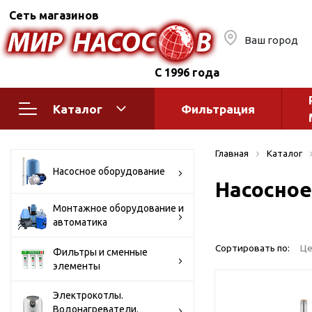
Сеть магазинов
Ваш город
С 1996 года
Каталог
Фильтрация
Насосное оборудование
Монтажное
Главная
Каталог
автоматик
Поверхностные насосы
Насосное оборудование
Насосное
Полив
Бытовые
Шкафы упр
Горизонтальные
Монтажное оборудование и
автоматика
многоступенчатые
Автоматика
Вертикальные
водоснабж
Сортировать по:
Це
Фильтры и сменные
многоступенчатые
элементы
Краны и ги
Консольно-
Оголовки и
моноблочные
Электрокотлы.
Водонагреватели.