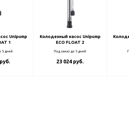
ль и крепеж
Комплектующие
анги
Корпус фильтра
Д и PPR
Сменные элементы
Стационарные фильтры
лекс
сос Unipump
Колодезный насос Unipump
Колоде
OAT 1
ECO FLOAT 2
Комплекты картриджей
для PPR-труб
Комплетующие
о 5 дней
Под заказ до 5 дней
П
 герметики,
Питьевые системы
 руб.
23 024 руб.
очистки
Фильтры-кувшины
Кувшины
Сменные элементы