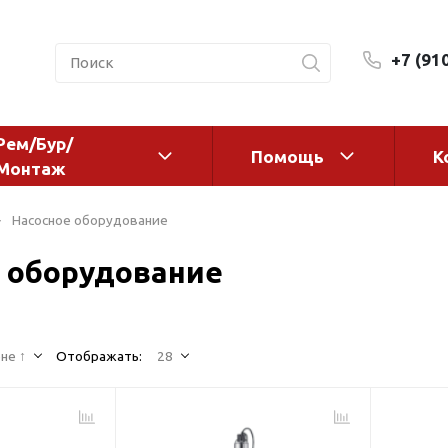
+7 (91
Рем/Бур/
Помощь
К
Монтаж
 оборудование и
Фильтры и сменные эл
Насосное оборудование
а
Системы очистки воды
 оборудование
Комплектующие
авления
Реагенты
 для систем
Фильтрующие среды
ения
не ↑
Отображать:
28
Системы фильтрации
BWT
дранты
Магистральные фильтр
 адаптеры
Гейзер