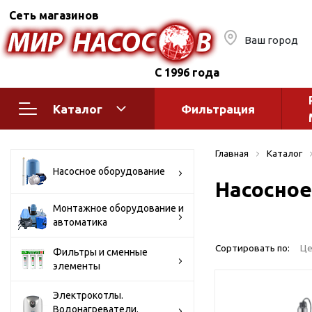
Сеть магазинов
Ваш город
С 1996 года
Каталог
Фильтрация
Насосное оборудование
Монтажное
Главная
Каталог
автоматик
Поверхностные насосы
Насосное оборудование
Насосное
Полив
Бытовые
Шкафы упр
Горизонтальные
Монтажное оборудование и
автоматика
многоступенчатые
Автоматика
Вертикальные
водоснабж
Сортировать по:
Це
Фильтры и сменные
многоступенчатые
элементы
Краны и ги
Консольно-
Оголовки и
моноблочные
Электрокотлы.
Водонагреватели.