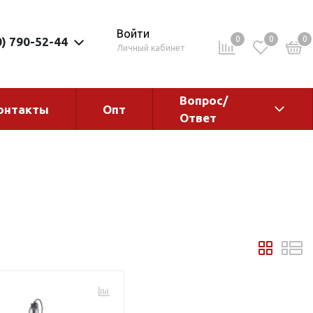
Войти
0
0
0
0) 790-52-44
Личный кабинет
Вопрос/
онтакты
Опт
Ответ
ементы
Электрокотлы. Водонагреватели.
Стабилизаторы
Водонагреватели
Электрокотлы
ы