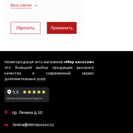
Подшипник
Насосы для перекачки
Весь список
166
AC PRIME-B1
DAB
масел
51
ADB
Jemix
65
Джилекс
ADK
78
ADP
90
ADS
91
ADS (Compact)
Нижегородская сеть магазинов
«Мир насосов»
это большой выбор продукции высокого
95
AFP
качества и современный сервис
дополнительных услуг.
99
AGP
AJC
AJC FC
пр. Ленина д.50
AJC Sahara
lenina@mirnasosov.ru
AJC-M