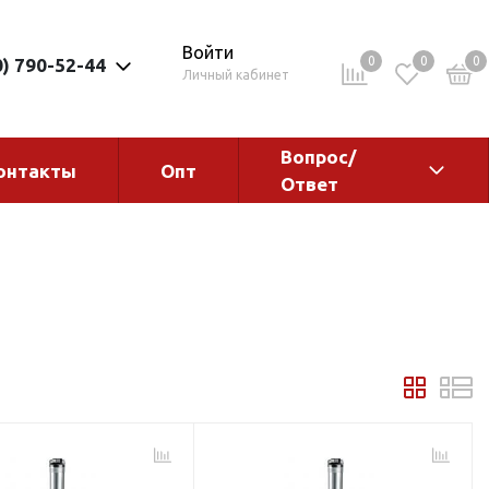
Войти
0
0
0
0) 790-52-44
Личный кабинет
Вопрос/
онтакты
Опт
Ответ
ементы
Электрокотлы. Водонагреватели.
Стабилизаторы
Водонагреватели
Электрокотлы
ы