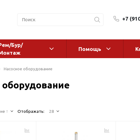
+7 (91
Рем/Бур/
Помощь
К
Монтаж
 оборудование и
Фильтры и сменные эл
Насосное оборудование
а
Системы очистки воды
 оборудование
Комплектующие
авления
Реагенты
 для систем
Фильтрующие среды
ения
не ↑
Отображать:
28
Системы фильтрации
BWT
дранты
Магистральные фильтр
 адаптеры
Гейзер