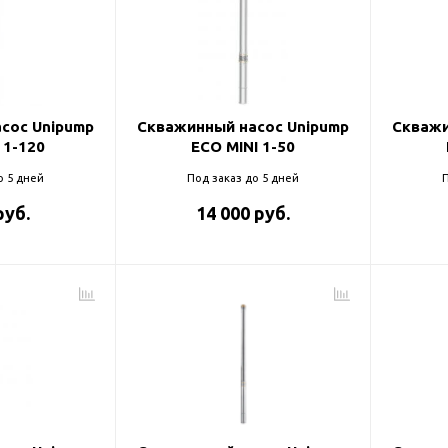
ль и крепеж
Комплектующие
анги
Корпус фильтра
Д и PPR
Сменные элементы
Стационарные фильтры
лекс
сос Unipump
Скважинный насос Unipump
Скважи
 1-120
ECO MINI 1-50
Комплекты картриджей
для PPR-труб
Комплетующие
о 5 дней
Под заказ до 5 дней
П
 герметики,
Питьевые системы
руб.
14 000 руб.
очистки
Фильтры-кувшины
Кувшины
Сменные элементы