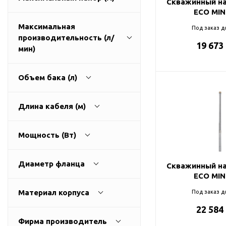
Скважинный на
ГВС и повышения
ECO MINI
давления
Максимальная
Под заказ д
Циркуляционные
производительность (л/
насосы фланцевые
19 673
1
270
мин)
Циркуляционные
насосы (сухой ротор)
Объем бака (л)
Насосы для повышения
давления
9
3200
Длина кабеля (м)
Рециркуляционные
насосы для ГВС
0
500
Мощность (Вт)
Циркуляционные
насосы резьбовые
0
100
Колодезные насосы
Диаметр фланца
Скважинный на
ECO MINI
Насосы для фонтана и
25
0
11000
бассейна
Материал корпуса
Под заказ д
32
Фонтанные насосы
22 584
алюминий
40
Фирма производитель
Насосы и оборудование