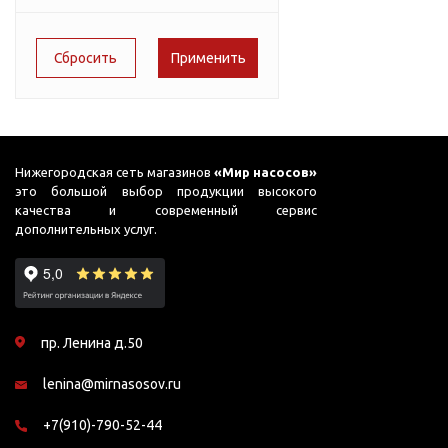
Подшипник
Насосы для перекачки
51
ADB
DAB
масел
65
ADK
Jemix
78
Джилекс
ADP
90
ADS
91
ADS (Compact)
Нижегородская сеть магазинов
«Мир насосов»
это большой выбор продукции высокого
95
AFP
качества и современный сервис
дополнительных услуг.
99
AGP
AJC
AJC FC
пр. Ленина д.50
AJC Sahara
lenina@mirnasosov.ru
AJC-M
AJS
+7(910)-790-52-44