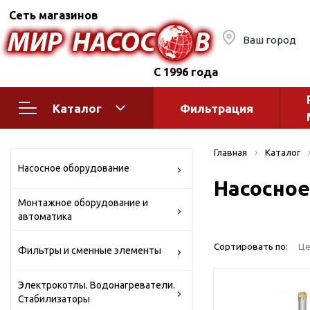
Сеть магазинов
Ваш город
С 1996 года
Каталог
Фильтрация
Насосное оборудование
Монтажное
Главная
Каталог
автоматик
Поверхностные насосы
Насосное оборудование
Насосное
Полив
Бытовые
Монтажное оборудование и
Шкафы упр
Горизонтальные
автоматика
многоступенчатые
Автоматика
Вертикальные
водоснабж
Сортировать по:
Це
Фильтры и сменные элементы
многоступенчатые
Краны и ги
Консольно-
Электрокотлы. Водонагреватели.
Оголовки и
моноблочные
Стабилизаторы