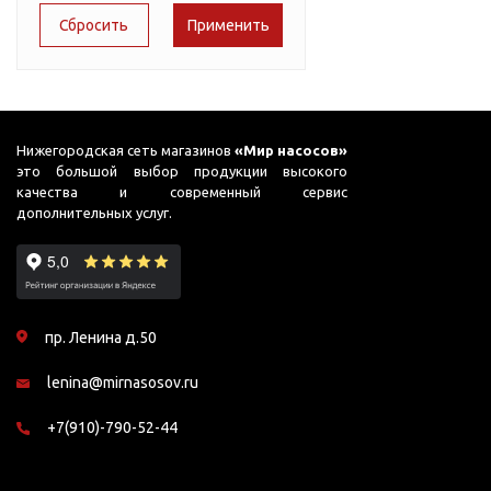
Подшипник
Насосы для перекачки
51
AC PRIME-B1
DAB
масел
65
ADB
Jemix
75
Джилекс
ADK
78
ADP
Нижегородская сеть магазинов
«Мир насосов»
это большой выбор продукции высокого
90
ADS
качества и современный сервис
дополнительных услуг.
95
ADS (Compact)
98
AFP
99
AGP
пр. Ленина д.50
AJC
lenina@mirnasosov.ru
AJC FC
AJC Sahara
+7(910)-790-52-44
AJC-M