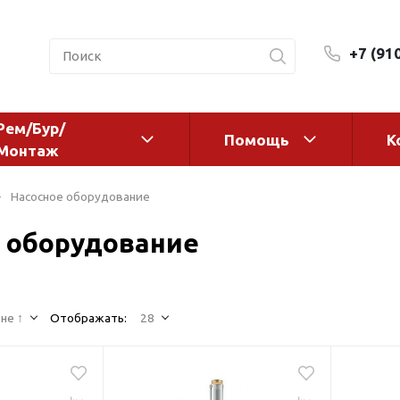
+7 (91
Рем/Бур/
Помощь
К
Монтаж
 оборудование и
Фильтры и сменные эл
Насосное оборудование
а
Системы очистки воды
 оборудование
Комплектующие
авления
Реагенты
 для систем
Фильтрующие среды
ения
не ↑
Отображать:
28
Системы фильтрации
BWT
дранты
Магистральные фильтр
 адаптеры
Гейзер