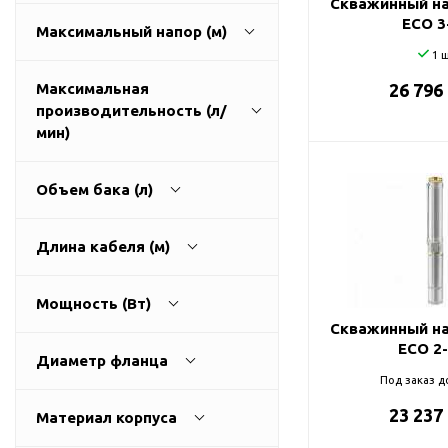
Скважинный на
ГВС и повышения
ECO 3
Максимальный напор (м)
давления
1 ш
Циркуляционные
насосы фланцевые
Максимальная
26 796
производительность (л/
Циркуляционные
1
270
мин)
насосы (сухой ротор)
Насосы для повышения
давления
Объем бака (л)
Рециркуляционные
9
3200
насосы для ГВС
Длина кабеля (м)
Циркуляционные
0
500
насосы резьбовые
Мощность (Вт)
Колодезные насосы
Скважинный на
0
100
ECO 2
Насосы для фонтана и
Диаметр фланца
бассейна
Под заказ д
25
0
11000
Фонтанные насосы
23 237
Материал корпуса
32
Насосы и оборудование