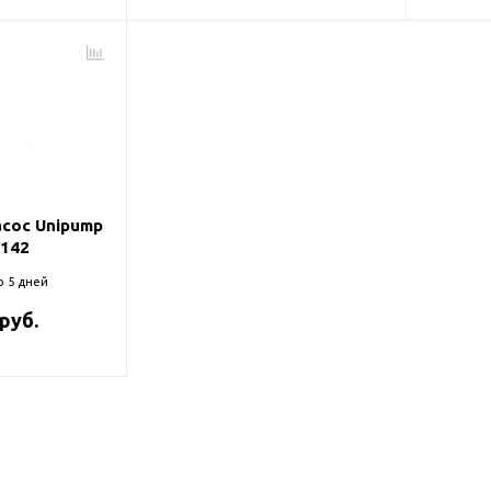
сос Unipump
-142
о 5 дней
 руб.
оры