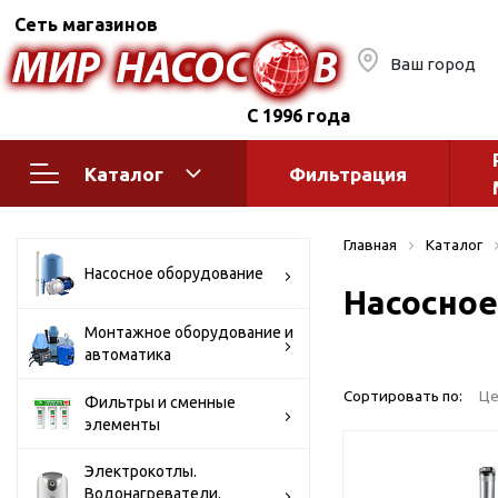
Сеть магазинов
Ваш город
С 1996 года
Каталог
Фильтрация
Насосное оборудование
Монтажное
Главная
Каталог
автоматик
Поверхностные насосы
Насосное оборудование
Насосное
Полив
Бытовые
Шкафы упр
Горизонтальные
Монтажное оборудование и
автоматика
многоступенчатые
Автоматика
Вертикальные
водоснабж
Сортировать по:
Це
Фильтры и сменные
многоступенчатые
элементы
Краны и ги
Консольно-
Оголовки и
моноблочные
Электрокотлы.
Водонагреватели.