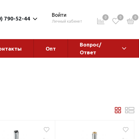
Войти
0
0
0
0) 790-52-44
Личный кабинет
Вопрос/
онтакты
Опт
Ответ
ементы
Электрокотлы. Водонагреватели.
Стабилизаторы
Водонагреватели
Электрокотлы
ы