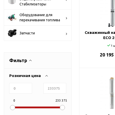
Тросы,кабе
Насосные станции
Стабилизаторы
Трубы и шл
Скважинные
Оборудование для
центробежные насосы
Фитинги ПН
перекачивания топлива
Насосы бытовые (1-
ПНД
фазные)
ПНД Джи
Скважинный на
Запчасти
Насосы промышленные
ECO 2
Фитинги 
(3х-фазные)
1 ш
Фурнитура,
Вибрационные насосы
прокладки
20 195
Винтовые насосы
Фильтр
Дренаж и канализация
Шламовые насосы
Розничная цена
Дренажные насосы
Канализационные
установки
0
233 375
Фекальные насосы
Насосы для циркуляции,