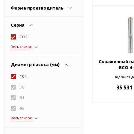
алюминий
для бассейнов
40
Фирма производитель
Гидроаккумуляторы и
латунь
50
Aquario
расширительные баки
нержавеющая сталь
Серия
Весь список
Гидроаккумуляторы
UNIPUMP
оцинкованная сталь
ECO
Комплектующие для
DAB
расширительных баков
Весь список
Весь список
1.8E
ДЖИЛЕКС
Мембраны и фланцы
2,5TF
Скважинный на
Расширительные баки
Весь список
Диаметр насоса (мм)
ECO 4
2TF
Аренда
104
Под заказ д
3
35 531
76
Оборудование для перекачивания
Запчасти
3 SQ
топлива
Leo
91
3JNR
Насосы для перекачки
Unipump
95
3TF
бензина
Конденсат
Весь список
100
Насосы для перекачки
AC
Aquario
ДТ
166
AC PRIME-A1