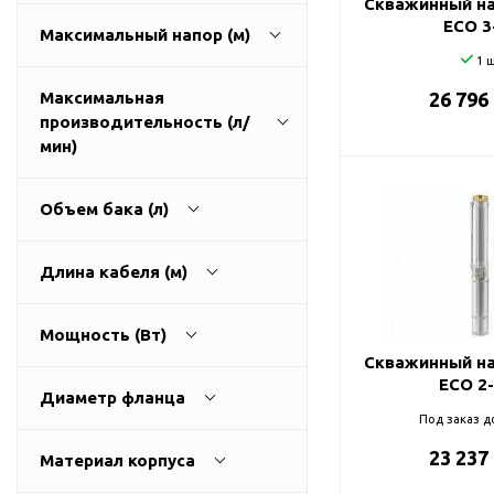
Скважинный на
ГВС и повышения
ECO 3
Максимальный напор (м)
давления
1 ш
Циркуляционные
насосы фланцевые
Максимальная
26 796
производительность (л/
Циркуляционные
1
270
мин)
насосы (сухой ротор)
Насосы для повышения
давления
Объем бака (л)
Рециркуляционные
9
3200
насосы для ГВС
Длина кабеля (м)
Циркуляционные
0
500
насосы резьбовые
Мощность (Вт)
Колодезные насосы
Скважинный на
0
100
ECO 2
Насосы для фонтана и
Диаметр фланца
бассейна
Под заказ д
25
0
11000
Фонтанные насосы
23 237
Материал корпуса
32
Насосы и оборудование