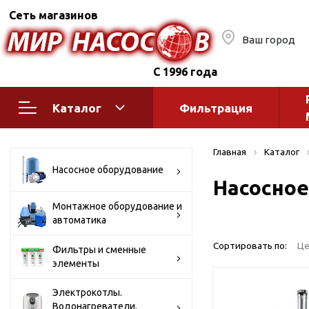
Сеть магазинов
Ваш город
С 1996 года
Каталог
Фильтрация
Насосное оборудование
Монтажное
Главная
Каталог
автоматик
Поверхностные насосы
Насосное оборудование
Насосное
Полив
Бытовые
Шкафы упр
Горизонтальные
Монтажное оборудование и
автоматика
многоступенчатые
Автоматика
Вертикальные
водоснабж
Сортировать по:
Це
Фильтры и сменные
многоступенчатые
элементы
Краны и ги
Консольно-
Оголовки и
моноблочные
Электрокотлы.
Водонагреватели.