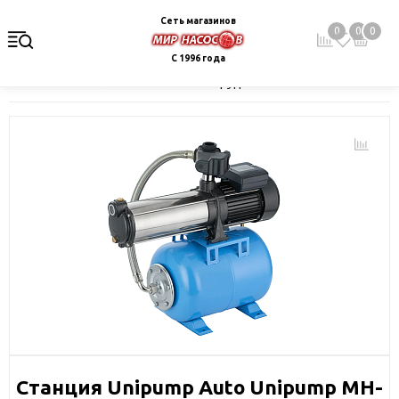
Сеть магазинов
0
0
0
С 1996 года
Главная
Каталог
Насосное оборудование
Насосные станц
Станция Unipump Auto Unipump МH-