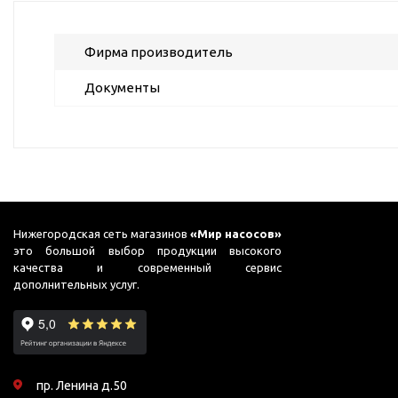
ГВС и повышения
давления
Фирма производитель
Циркуляционные
насосы фланцевые
Документы
Циркуляционные
насосы (сухой ротор)
Насосы для повышения
давления
Рециркуляционные
насосы для ГВС
Нижегородская сеть магазинов
«Мир насосов»
Циркуляционные
это большой выбор продукции высокого
насосы резьбовые
качества и современный сервис
дополнительных услуг.
Колодезные насосы
Насосы для фонтана и
бассейна
Фонтанные насосы
пр. Ленина д.50
Насосы и оборудование