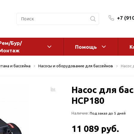
+7 (91
Рем/Бур/
Помощь
К
Монтаж
 оборудование и
Фильтры и сменные эл
тана и бассейна
Насосы и оборудование для бассейнов
Насос 
а
Системы очистки воды
Комплектующие
Насос для ба
авления
Реагенты
 для систем
HCP180
Фильтрующие среды
ения
Системы фильтрации
Наличие:
Под заказ до 5 дней
BWT
дранты
Магистральные фильтр
 адаптеры
11 089 руб.
Гейзер