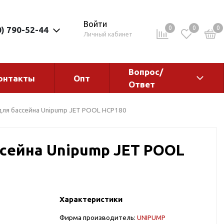
Войти
0
0
0
0) 790-52-44
Личный кабинет
Вопрос/
онтакты
Опт
Ответ
ементы
Электрокотлы. Водонагреватели.
для бассейна Unipump JET POOL HCP180
Стабилизаторы
Водонагреватели
ссейна Unipump JET POOL
Электрокотлы
Характеристики
ы
Фирма производитель:
UNIPUMP