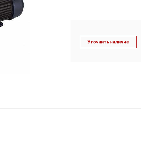
ль и крепеж
Комплектующие
анги
Корпус фильтра
Д и PPR
Сменные элементы
Стационарные фильтры
лекс
Уточнить наличие
Комплекты картриджей
для PPR-труб
Комплетующие
 герметики,
Питьевые системы
очистки
Фильтры-кувшины
Кувшины
Сменные элементы