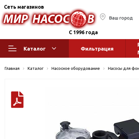
Сеть магазинов
Ваш город
С 1996 года
Каталог
Фильтрация
Насосное оборудование
Монтажное
Главная
Каталог
Насосное оборудование
Насосы для фон
автоматик
Поверхностные насосы
Полив
Бытовые
Шкафы упр
Горизонтальные
многоступенчатые
Автоматика
Вертикальные
водоснабж
многоступенчатые
Краны и ги
Консольно-
Оголовки и
моноблочные