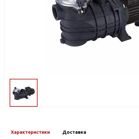
Тросы,кабе
Насосные станции
Трубы и шл
Скважинные
центробежные насосы
Фитинги ПН
Насосы бытовые (1-
ПНД
фазные)
ПНД Джи
Насосы промышленные
Фитинги 
(3х-фазные)
Фурнитура,
Вибрационные насосы
прокладки
Винтовые насосы
Дренаж и канализация
Шламовые насосы
Дренажные насосы
Канализационные
установки
Фекальные насосы
Характеристики
Доставка
Насосы для циркуляции,